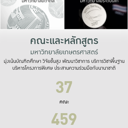
มหาวิทยาลัยดิจิทัล
มหาวิทยาลัยระดับโลก
เปลี่ยนแปลง และ
เพื่อทำงาน
ระบบสารสนเทศที่
คณะและหลักสูตร
มหาวิทยาลัยเกษตรศาสตร์
มุ่งเน้นบัณฑิตศึกษา วิจัยขั้นสูง พัฒนาวิชาการ บริการวิชาพื้นฐาน
บริหารโครงการพิเศษ ประสานความร่วมมือกับนานาชาติ
37
คณะ
459