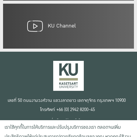
KU Channel
เลขที่ 50 ถนนงามวงศ์วาน แขวงลาดยาว เขตจตุจักร กรุงเทพฯ 10900
โทรศัพท์ +66 (0) 2942 8200-45
เงื่อนไขการใช้งานเว็บไซต์
เราใช้คุกกี้ในการให้บริการและปรับปรุงบริการของเรา ตลอดจนเพิ่ม
ข้อตกลงด้านสิทธิ์ใช้งาน
นโยบายความเป็นส่วนตัว
ประสิทธิภาพให้แก่ประสบการณ์การเรียกดูข้อมูลของคุณ หากคุณใช้งาน