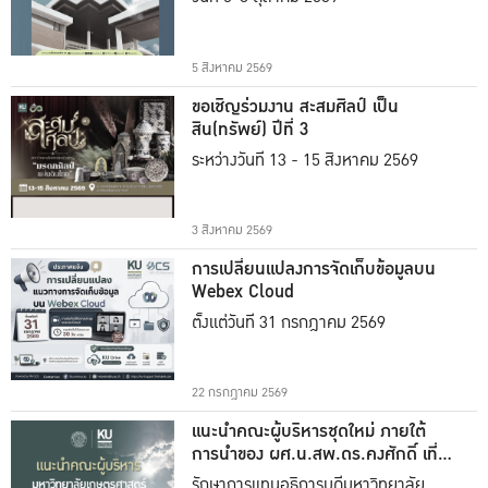
5 สิงหาคม 2569
ขอเชิญร่วมงาน สะสมศิลป์ เป็น
สิน(ทรัพย์) ปีที่ 3
ระหว่างวันที่ 13 - 15 สิงหาคม 2569
3 สิงหาคม 2569
การเปลี่ยนแปลงการจัดเก็บข้อมูลบน
Webex Cloud
ตั้งแต่วันที่ 31 กรกฎาคม 2569
22 กรกฎาคม 2569
แนะนำคณะผู้บริหารชุดใหม่ ภายใต้
การนำของ ผศ.น.สพ.ดร.คงศักดิ์ เที่ยง
ธรรม
รักษาการแทนอธิการบดีมหาวิทยาลัย