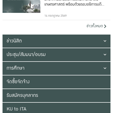
เกษตรศาสตร์ พร้อมด้วยรองอธิการบดีทั้ง
16 ท่าน
14 กรกฎาคม 2569
ข่าวทั้งหมด
ข่าวนิสิต
ประชุม/สัมมนา/อบรม
การศึกษา
จัดซื้อจัดจ้าง
รับสมัครบุคลากร
KU to ITA