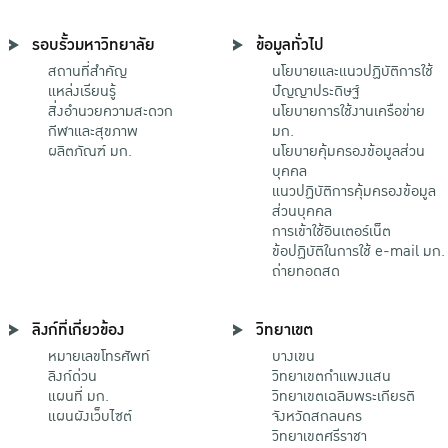
รอบรั้วมหาวิทยาลัย
ข้อมูลทั่วไป
สถานที่สำคัญ
นโยบายและแนวปฏิบัติการใช้
แหล่งเรียนรู้
ปัญญาประดิษฐ์
สิ่งอำนวยความสะดวก
นโยบายการใช้งานเครือข่าย
กีฬาและสุขภาพ
มก.
ผลิตภัณฑ์ มก.
นโยบายคุ้มครองข้อมูลส่วน
บุคคล
แนวปฏิบัติการคุ้มครองข้อมูล
ส่วนบุคคล
การเข้าใช้อินเตอร์เน็ต
ข้อปฏิบัติในการใช้ e-mail มก.
ถ่ายทอดสด
ลิงก์ที่เกี่ยวข้อง
วิทยาเขต
หมายเลขโทรศัพท์
บางเขน
ลิงก์ด่วน
วิทยาเขตกําแพงแสน
แผนที่ มก.
วิทยาเขตเฉลิมพระเกียรติ
แผนผังเว็บไซต์
จังหวัดสกลนคร
วิทยาเขตศรีราชา