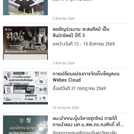
5 สิงหาคม 2569
ขอเชิญร่วมงาน สะสมศิลป์ เป็น
สิน(ทรัพย์) ปีที่ 3
ระหว่างวันที่ 13 - 15 สิงหาคม 2569
3 สิงหาคม 2569
การเปลี่ยนแปลงการจัดเก็บข้อมูลบน
Webex Cloud
ตั้งแต่วันที่ 31 กรกฎาคม 2569
22 กรกฎาคม 2569
แนะนำคณะผู้บริหารชุดใหม่ ภายใต้
การนำของ ผศ.น.สพ.ดร.คงศักดิ์ เที่ยง
ธรรม
รักษาการแทนอธิการบดีมหาวิทยาลัย