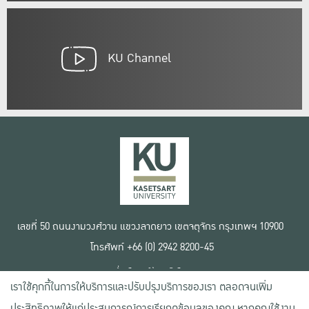
KU Channel
เลขที่ 50 ถนนงามวงศ์วาน แขวงลาดยาว เขตจตุจักร กรุงเทพฯ 10900
โทรศัพท์ +66 (0) 2942 8200-45
เงื่อนไขการใช้งานเว็บไซต์
เราใช้คุกกี้ในการให้บริการและปรับปรุงบริการของเรา ตลอดจนเพิ่ม
ข้อตกลงด้านสิทธิ์ใช้งาน
นโยบายความเป็นส่วนตัว
ประสิทธิภาพให้แก่ประสบการณ์การเรียกดูข้อมูลของคุณ หากคุณใช้งาน