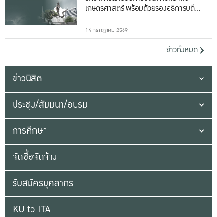
เกษตรศาสตร์ พร้อมด้วยรองอธิการบดีทั้ง
16 ท่าน
14 กรกฎาคม 2569
ข่าวทั้งหมด
ข่าวนิสิต
ประชุม/สัมมนา/อบรม
การศึกษา
จัดซื้อจัดจ้าง
รับสมัครบุคลากร
KU to ITA