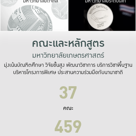
มหาวิทยาลัยดิจิทัล
มหาวิทยาลัยระดับโลก
เปลี่ยนแปลง และ
เพื่อทำงาน
ระบบสารสนเทศที่
คณะและหลักสูตร
มหาวิทยาลัยเกษตรศาสตร์
มุ่งเน้นบัณฑิตศึกษา วิจัยขั้นสูง พัฒนาวิชาการ บริการวิชาพื้นฐาน
บริหารโครงการพิเศษ ประสานความร่วมมือกับนานาชาติ
37
คณะ
459