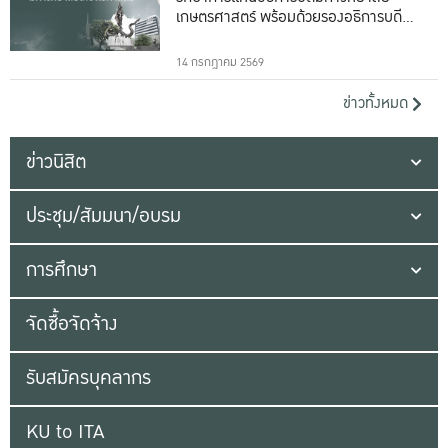
เกษตรศาสตร์ พร้อมด้วยรองอธิการบดีทั้ง
16 ท่าน
14 กรกฎาคม 2569
ข่าวทั้งหมด
ข่าวนิสิต
ประชุม/สัมมนา/อบรม
การศึกษา
จัดซื้อจัดจ้าง
รับสมัครบุคลากร
KU to ITA