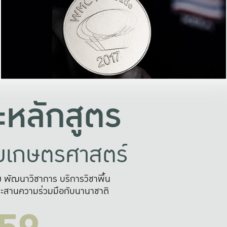
อย่างยั่งยืน
และผลักดันในการใช้ระบบส
ในภาพกว้าง
เพื่อการทำงานแบบ
ญหาจุดเล็กๆ
อข่ายขยายผล
สะดวก รวดเร
และนำไป
บริการด้าน AI อย
หลักสูตร
ัยเกษตรศาสตร์
สูง พัฒนาวิชาการ บริการวิชาพื้น
ะสานความร่วมมือกับนานาชาติ