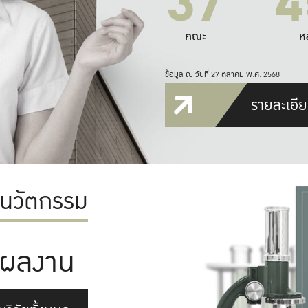
37
4
คณะ
ห
ข้อมูล ณ วันที่ 27 ตุลาคม พ.ศ. 2568
รายละเอีย
ะนวัตกรรม
ผลงาน