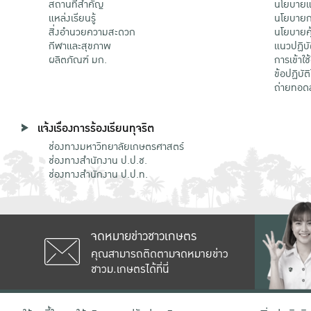
สถานที่สำคัญ
นโยบายแล
แหล่งเรียนรู้
นโยบายกา
สิ่งอำนวยความสะดวก
นโยบายคุ
กีฬาและสุขภาพ
แนวปฏิบั
ผลิตภัณฑ์ มก.
การเข้าใช
ข้อปฏิบั
ถ่ายทอด
แจ้งเรื่องการร้องเรียนทุจริต
ช่องทางมหาวิทยาลัยเกษตรศาสตร์
ช่องทางสำนักงาน ป.ป.ช.
ช่องทางสำนักงาน ป.ป.ท.
จดหมายข่าวชาวเกษตร
คุณสามารถติดตามจดหมายข่าว
ชาวม.เกษตรได้ที่นี่
เลขที่ 50 ถนนงามวงศ์วาน แขวงลาดยาว