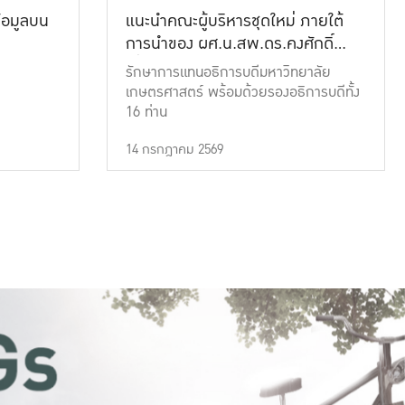
้อมูลบน
แนะนำคณะผู้บริหารชุดใหม่ ภายใต้
การนำของ ผศ.น.สพ.ดร.คงศักดิ์
เที่ยงธรรม
รักษาการแทนอธิการบดีมหาวิทยาลัย
เกษตรศาสตร์ พร้อมด้วยรองอธิการบดีทั้ง
16 ท่าน
14 กรกฎาคม 2569