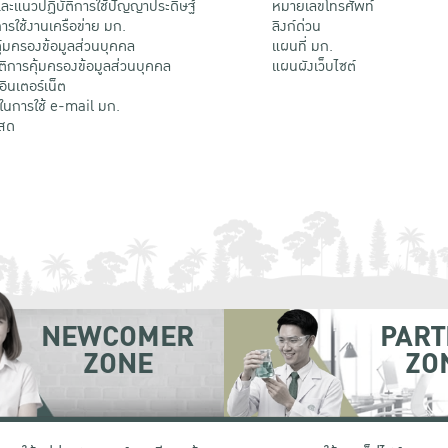
ะแนวปฏิบัติการใช้ปัญญาประดิษฐ์
หมายเลขโทรศัพท์
รใช้งานเครือข่าย มก.
ลิงก์ด่วน
้มครองข้อมูลส่วนบุคคล
แผนที่ มก.
ติการคุ้มครองข้อมูลส่วนบุคคล
แผนผังเว็บไซต์
้อินเตอร์เน็ต
ติในการใช้ e-mail มก.
สด
NEWCOMER
PART
ZONE
ZO
 เขตจตุจักร กรุงเทพฯ 10900
โทรศัพท์ +66 (0) 2942 8200-45