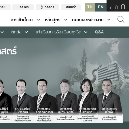
ก
ก
TH
EN
ก
ารย์
บุคลากร
ผู้ปกครอง
ศิษย์เก่า
การเข้าศึกษา
หลักสูตร
คณะและหน่วยงาน
ติดต่อ
แจ้งเรื่องการร้องเรียนทุจริต
Q&A