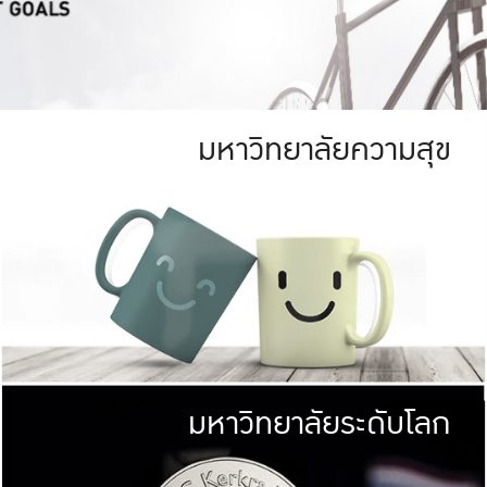
มหาวิทยาลัยความสุข
ย
สีเขียว
มหาวิทยาลัย
ก
สดใส หนาแน่น
ไม่ได้มีเป้าหมา
AN FOREST)
มหาวิทยาลัยชั้นนำทางด้านการว
ICULTURE)
แต่ KU มุ่งเน
าณ 1,400 ไร่
เพื่อสร้างคว
<< คลิก >>
ให้กับประชาชนใ
มหาวิทยาลัยระดับโลก
่อสังคม
มหาวิทยาลั
ามกินดีอยู่ดี
พร้อมที่จ