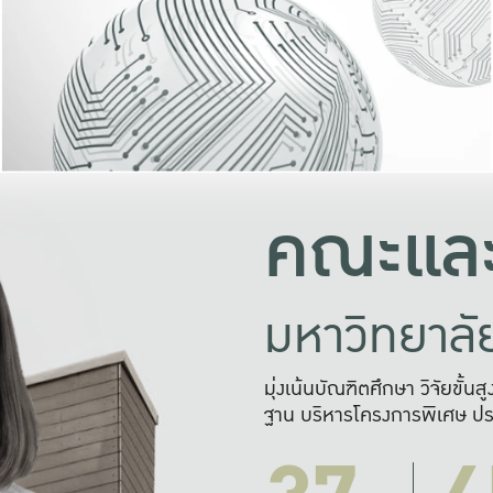
และความสุข
มองปัญหา
แก้ไขจากปั
และสร้างเครื
คณะและ
มหาวิทยาล
มุ่งเน้นบัณฑิตศึกษา วิจัยขั้น
ฐาน บริหารโครงการพิเศษ ปร