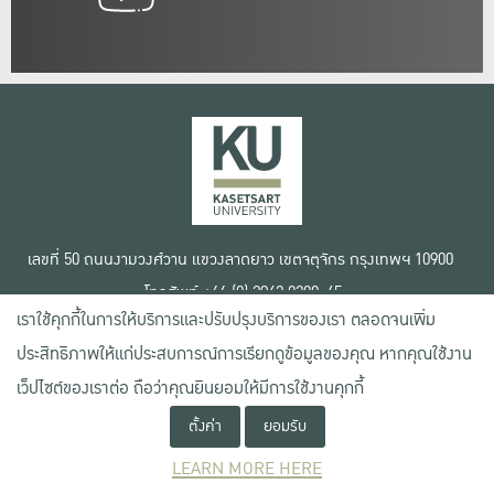
เลขที่ 50 ถนนงามวงศ์วาน แขวงลาดยาว เขตจตุจักร กรุงเทพฯ 10900
โทรศัพท์ +66 (0) 2942 8200-45
เราใช้คุกกี้ในการให้บริการและปรับปรุงบริการของเรา ตลอดจนเพิ่ม
เงื่อนไขการใช้งานเว็บไซต์
ประสิทธิภาพให้แก่ประสบการณ์การเรียกดูข้อมูลของคุณ หากคุณใช้งาน
ข้อตกลงด้านสิทธิ์ใช้งาน
เว็ปไซต์ของเราต่อ ถือว่าคุณยินยอมให้มีการใช้งานคุกกี้
นโยบายความเป็นส่วนตัว
สงวนลิขสิทธิ์ © 2020 มหาวิทยาลัยเกษตรศาสตร์
ตั้งค่า
ยอมรับ
LEARN MORE HERE