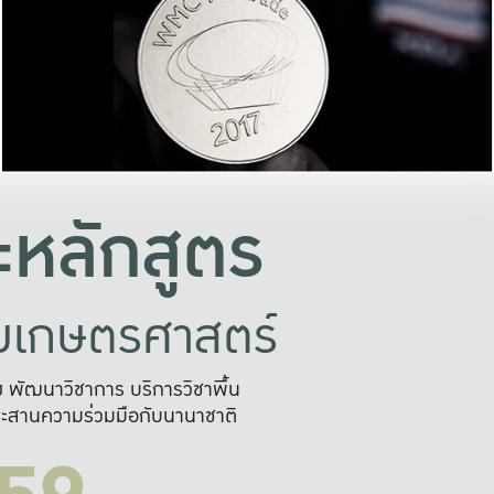
อย่างยั่งยืน
และผลักดันในการใช้ระบบส
ในภาพกว้าง
เพื่อการทำงานแบบ
ญหาจุดเล็กๆ
อข่ายขยายผล
สะดวก รวดเร
และนำไป
บริการด้าน AI อย
หลักสูตร
ัยเกษตรศาสตร์
สูง พัฒนาวิชาการ บริการวิชาพื้น
ะสานความร่วมมือกับนานาชาติ