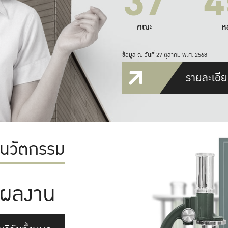
37
4
คณะ
ห
ข้อมูล ณ วันที่ 27 ตุลาคม พ.ศ. 2568
รายละเอีย
ะนวัตกรรม
ผลงาน