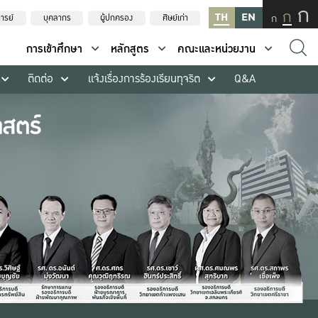
ก
ก
TH
EN
ก
ารย์
บุคลากร
ผู้ปกครอง
ศิษย์เก่า
การเข้าศึกษา
หลักสูตร
คณะและหน่วยงาน
ติดต่อ
แจ้งเรื่องการร้องเรียนทุจริต
Q&A