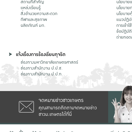
สถานที่สำคัญ
นโยบายแล
แหล่งเรียนรู้
นโยบายกา
สิ่งอำนวยความสะดวก
นโยบายคุ
กีฬาและสุขภาพ
แนวปฏิบั
ผลิตภัณฑ์ มก.
การเข้าใช
ข้อปฏิบั
ถ่ายทอด
แจ้งเรื่องการร้องเรียนทุจริต
ช่องทางมหาวิทยาลัยเกษตรศาสตร์
ช่องทางสำนักงาน ป.ป.ช.
ช่องทางสำนักงาน ป.ป.ท.
จดหมายข่าวชาวเกษตร
คุณสามารถติดตามจดหมายข่าว
ชาวม.เกษตรได้ที่นี่
เลขที่ 50 ถนนงามวงศ์วาน แขวงลาดยาว