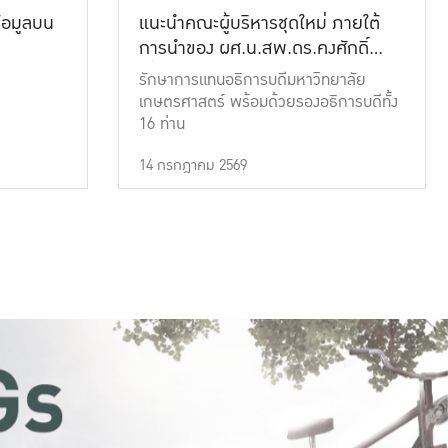
้อมูลบน
แนะนำคณะผู้บริหารชุดใหม่ ภายใต้
การนำของ ผศ.น.สพ.ดร.คงศักดิ์
เที่ยงธรรม
รักษาการแทนอธิการบดีมหาวิทยาลัย
เกษตรศาสตร์ พร้อมด้วยรองอธิการบดีทั้ง
16 ท่าน
14 กรกฎาคม 2569