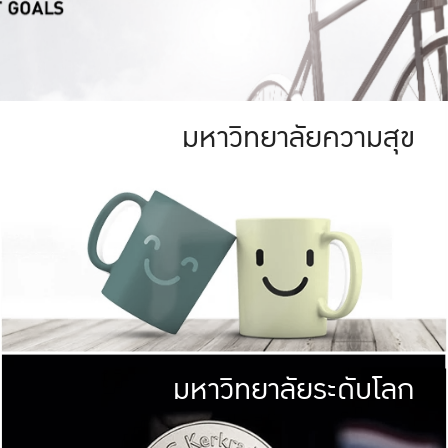
มหาวิทยาลัยความสุข
ย
สีเขียว
มหาวิทยาลัย
ก
สดใส หนาแน่น
ไม่ได้มีเป้าหมา
AN FOREST)
มหาวิทยาลัยชั้นนำทางด้านการว
ICULTURE)
แต่ KU มุ่งเน
าณ 1,400 ไร่
เพื่อสร้างคว
<< คลิก >>
ให้กับประชาชนใ
มหาวิทยาลัยระดับโลก
่อสังคม
มหาวิทยาลั
ามกินดีอยู่ดี
พร้อมที่จ