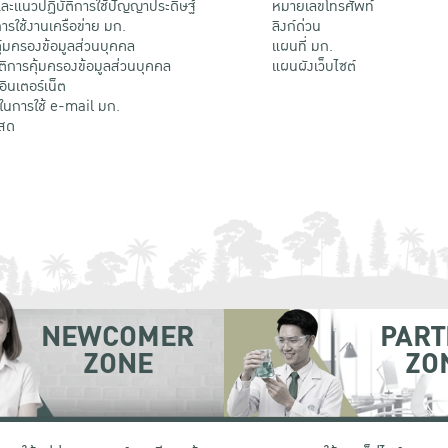
ะแนวปฏิบัติการใช้ปัญญาประดิษฐ์
หมายเลขโทรศัพท์
รใช้งานเครือข่าย มก.
ลิงก์ด่วน
้มครองข้อมูลส่วนบุคคล
แผนที่ มก.
ติการคุ้มครองข้อมูลส่วนบุคคล
แผนผังเว็บไซต์
้อินเตอร์เน็ต
ติในการใช้ e-mail มก.
สด
NEWCOMER
PART
ZONE
ZO
 เขตจตุจักร กรุงเทพฯ 10900
โทรศัพท์ +66 (0) 2942 8200-45