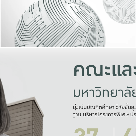
และความสุข
มองปัญหา
แก้ไขจากปั
และสร้างเครื
คณะและ
มหาวิทยาล
มุ่งเน้นบัณฑิตศึกษา วิจัยขั้น
ฐาน บริหารโครงการพิเศษ ปร