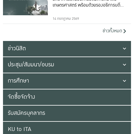
เกษตรศาสตร์ พร้อมด้วยรองอธิการบดีทั้ง
16 ท่าน
14 กรกฎาคม 2569
ข่าวทั้งหมด
ข่าวนิสิต
ประชุม/สัมมนา/อบรม
การศึกษา
จัดซื้อจัดจ้าง
รับสมัครบุคลากร
KU to ITA