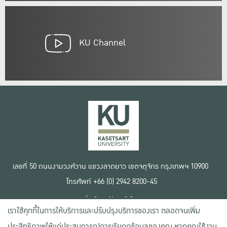
KU Channel
เลขที่ 50 ถนนงามวงศ์วาน แขวงลาดยาว เขตจตุจักร กรุงเทพฯ 10900
โทรศัพท์ +66 (0) 2942 8200-45
เงื่อนไขการใช้งานเว็บไซต์
เราใช้คุกกี้ในการให้บริการและปรับปรุงบริการของเรา ตลอดจนเพิ่ม
ข้อตกลงด้านสิทธิ์ใช้งาน
นโยบายความเป็นส่วนตัว
ประสิทธิภาพให้แก่ประสบการณ์การเรียกดูข้อมูลของคุณ หากคุณใช้งาน