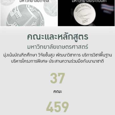
มหาวิทยาลัยดิจิทัล
มหาวิทยาลัยระดับโลก
เปลี่ยนแปลง และ
เพื่อทำงาน
ระบบสารสนเทศที่
คณะและหลักสูตร
มหาวิทยาลัยเกษตรศาสตร์
มุ่งเน้นบัณฑิตศึกษา วิจัยขั้นสูง พัฒนาวิชาการ บริการวิชาพื้นฐาน
บริหารโครงการพิเศษ ประสานความร่วมมือกับนานาชาติ
37
คณะ
459