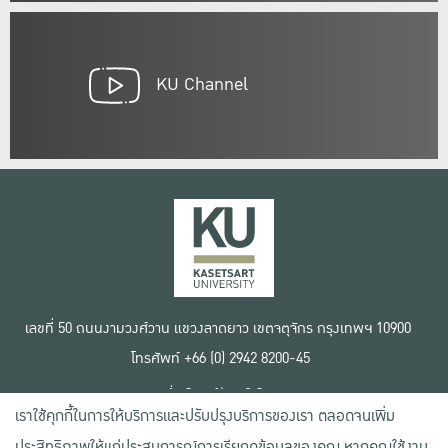
KU Channel
เลขที่ 50 ถนนงามวงศ์วาน แขวงลาดยาว เขตจตุจักร กรุงเทพฯ 10900
โทรศัพท์ +66 (0) 2942 8200-45
เงื่อนไขการใช้งานเว็บไซต์
เราใช้คุกกี้ในการให้บริการและปรับปรุงบริการของเรา ตลอดจนเพิ่ม
ข้อตกลงด้านสิทธิ์ใช้งาน
นโยบายความเป็นส่วนตัว
ประสิทธิภาพให้แก่ประสบการณ์การเรียกดูข้อมูลของคุณ หากคุณใช้งาน