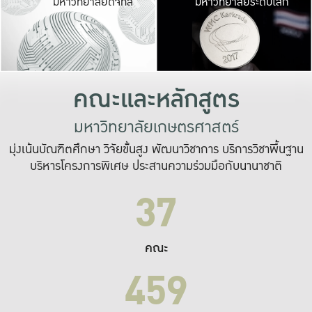
มหาวิทยาลัยดิจิทัล
มหาวิทยาลัยระดับโลก
เปลี่ยนแปลง และ
เพื่อทำงาน
ระบบสารสนเทศที่
คณะและหลักสูตร
มหาวิทยาลัยเกษตรศาสตร์
มุ่งเน้นบัณฑิตศึกษา วิจัยขั้นสูง พัฒนาวิชาการ บริการวิชาพื้นฐาน
บริหารโครงการพิเศษ ประสานความร่วมมือกับนานาชาติ
37
คณะ
459