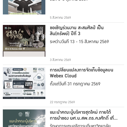
5 สิงหาคม 2569
ขอเชิญร่วมงาน สะสมศิลป์ เป็น
สิน(ทรัพย์) ปีที่ 3
ระหว่างวันที่ 13 - 15 สิงหาคม 2569
3 สิงหาคม 2569
การเปลี่ยนแปลงการจัดเก็บข้อมูลบน
Webex Cloud
ตั้งแต่วันที่ 31 กรกฎาคม 2569
22 กรกฎาคม 2569
แนะนำคณะผู้บริหารชุดใหม่ ภายใต้
การนำของ ผศ.น.สพ.ดร.คงศักดิ์ เที่ยง
ธรรม
รักษาการแทนอธิการบดีมหาวิทยาลัย