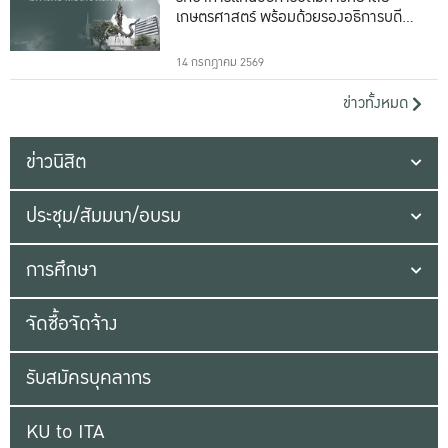
เกษตรศาสตร์ พร้อมด้วยรองอธิการบดีทั้ง
16 ท่าน
14 กรกฎาคม 2569
ข่าวทั้งหมด
ข่าวนิสิต
ประชุม/สัมมนา/อบรม
การศึกษา
จัดซื้อจัดจ้าง
รับสมัครบุคลากร
KU to ITA