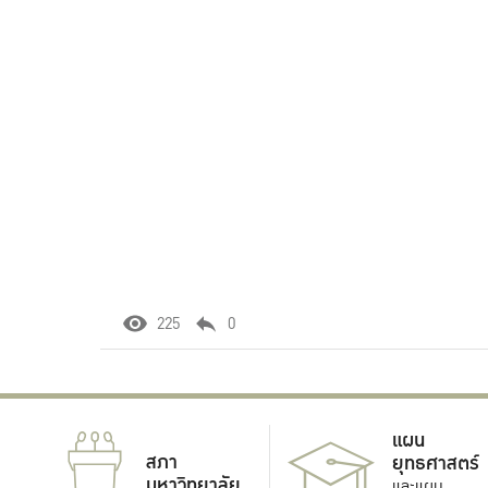
225
0
แผน
สภา
ยุทธศาสตร์
มหาวิทยาลัย
และแผน