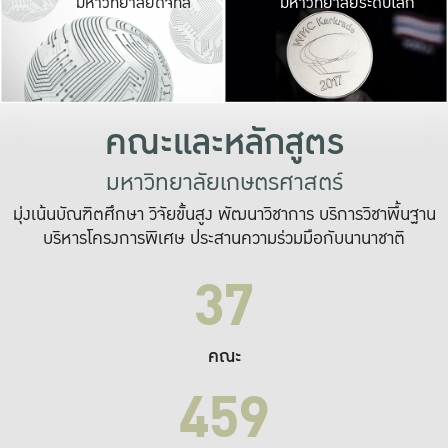
มหาวิทยาลัยดิจิทัล
มหาวิทยาลัยระดับโลก
เปลี่ยนแปลง และ
เพื่อทำงาน
ระบบสารสนเทศที่
คณะและหลักสูตร
มหาวิทยาลัยเกษตรศาสตร์
มุ่งเน้นบัณฑิตศึกษา วิจัยขั้นสูง พัฒนาวิชาการ บริการวิชาพื้นฐาน
บริหารโครงการพิเศษ ประสานความร่วมมือกับนานาชาติ
37
คณะ
459