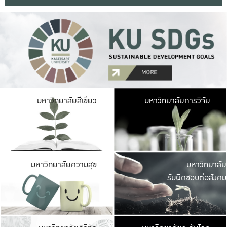
มหาวิ
มหาวิทยาลัยสีเขียว
มหาวิทยาลัยการวิจัย
มีพื้นที่เขียวสดใส 
เป็นป่าในเมือง เกษตร
มหาวิ
มหาวิทยาลัยความสุข
มหาวิทยาลัย
ค
รับผิดชอบต่อสังคม
เปิดประส
และพบเรื่องราวใหม่
มหาวิ