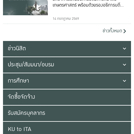
เกษตรศาสตร์ พร้อมด้วยรองอธิการบดีทั้ง
16 ท่าน
14 กรกฎาคม 2569
ข่าวทั้งหมด
ข่าวนิสิต
ประชุม/สัมมนา/อบรม
การศึกษา
จัดซื้อจัดจ้าง
รับสมัครบุคลากร
KU to ITA