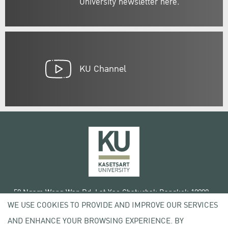
University newsletter here.
KU Channel
50 Ngam Wong Wan Rd, Lat Yao Chatuchak Bangkok 10900
WE USE COOKIES TO PROVIDE AND IMPROVE OUR SERVICES
Tel. +66 (0) 2942 8200-45
AND ENHANCE YOUR BROWSING EXPERIENCE. BY
Terms of Use