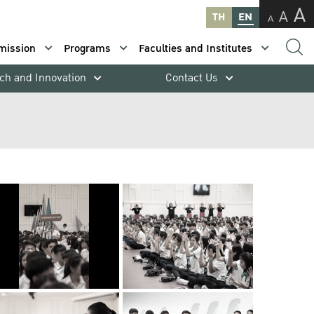
A
A
TH
EN
A
mission
Programs
Faculties and Institutes
ch and Innovation
Contact Us