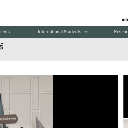
Ad
ments
International Students
Resear
์