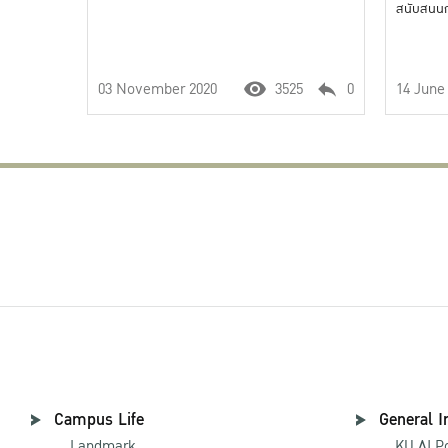
สนับสนุน
มหาวิทยา
มาตรฐานร
ภูมิปัญญา
03 November 2020
3525
0
14 June
ยั่งยืน”
Campus Life
General I
Landmark
KU AI P