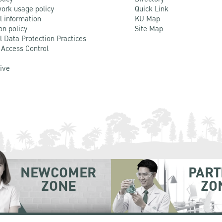
ork usage policy
Quick Link
l information
KU Map
on policy
Site Map
l Data Protection Practices
 Access Control
Live
NEWCOMER
PART
ZONE
ZO