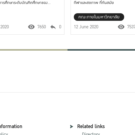
การศึกษาระดับบัณฑิตศึกษาของ
กีฬาและสุขภาพ ที่ทันสมัย
ลัยเกษตรศาสตร์ อย่างมีคุณภาพและ
ะดับนานาชาติ เป็นแกนนำ ในการระดม
คณะภายในมหาวิทยาลัย
และชี้นำทิศทางเพื่อพัฒนาประเทศอย่าง
 2020
7650
0
12 June 2020
753
nformation
Related links
olicy
Directory