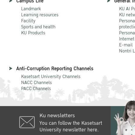
Campus Life
General I
Landmark
KU AI P
Learning resources
KU netw
Facility
Persona
Sports and health
protecti
KU Products
Persona
Internet
E-mail
Nontri 
Anti-Corruption Reporting Channels
Kasetsart University Channels
NACC Channels
PACC Channels
Ku newsletters
You can follow the Kasetsart
University newsletter here.