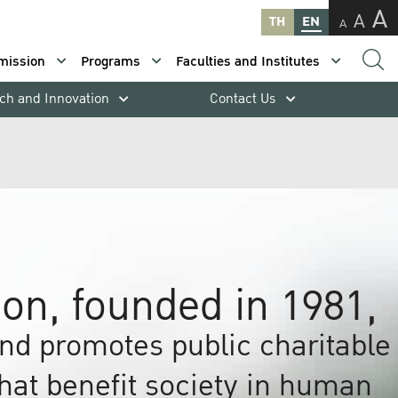
A
A
TH
EN
A
mission
Programs
Faculties and Institutes
ch and Innovation
Contact Us
on, founded in 1981,
nd promotes public charitable
 that benefit society in human