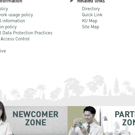
nformation
Related links
olicy
Directory
ork usage policy
Quick Link
l information
KU Map
on policy
Site Map
l Data Protection Practices
 Access Control
Live
NEWCOMER
PART
ZONE
ZO