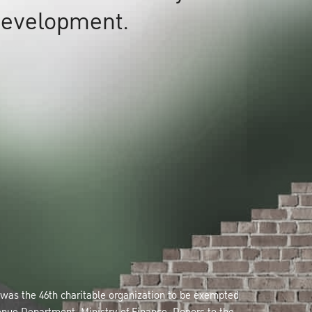
development.
 was the 46th charitable organization to be exempted