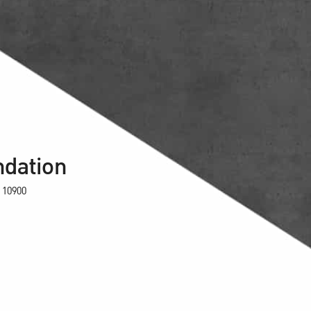
ndation
 10900