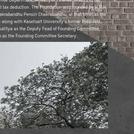
enue Department, Ministry of Finance. Donors to the
al tax deduction. The Foundation was founded by H.R.H.
akrabandhu Pensiri Chakrabandhu, at that time) as the
along with Kasetsart University's former President,
asatitya as the Deputy Fead of Founding Committee,
n as the Founding Committee Secretary.