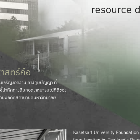
resource 
าสตร์คือ
ามเจริญงอกงาม ทางภูมิปัญญา ที่
ชี้นำทิศทางสืบทอดเจตนารมณ์ที่ดีของ
 โดยมีอดีตสภานายกมหาวิทยาลัย
Kasetsart University Foundation