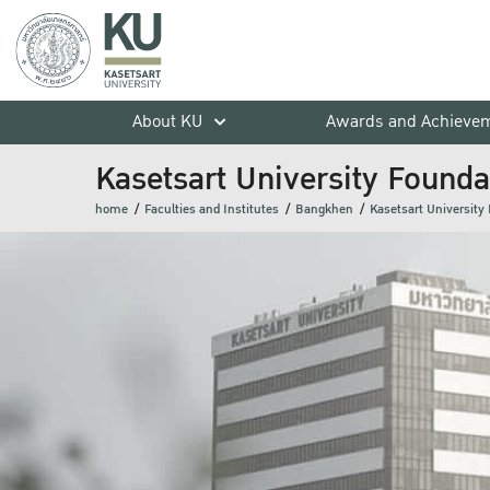
About KU
Awards and Achieve
Kasetsart University Founda
home
Faculties and Institutes
Bangkhen
Kasetsart University