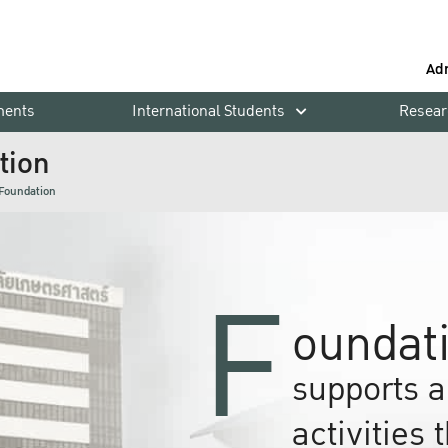
Ad
ments
International Students
Resear
tion
 Foundation
F
oundati
supports a
activities