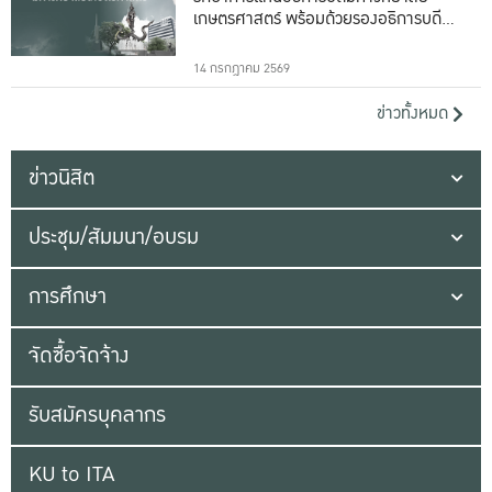
เกษตรศาสตร์ พร้อมด้วยรองอธิการบดีทั้ง
16 ท่าน
14 กรกฎาคม 2569
ข่าวทั้งหมด
ข่าวนิสิต
ประชุม/สัมมนา/อบรม
การศึกษา
จัดซื้อจัดจ้าง
รับสมัครบุคลากร
KU to ITA