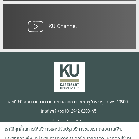
KU Channel
เลขที่ 50 ถนนงามวงศ์วาน แขวงลาดยาว เขตจตุจักร กรุงเทพฯ 10900
โทรศัพท์ +66 (0) 2942 8200-45
เงื่อนไขการใช้งานเว็บไซต์
เราใช้คุกกี้ในการให้บริการและปรับปรุงบริการของเรา ตลอดจนเพิ่ม
ข้อตกลงด้านสิทธิ์ใช้งาน
นโยบายความเป็นส่วนตัว
ประสิทธิภาพให้แก่ประสบการณ์การเรียกดูข้อมูลของคุณ หากคุณใช้งาน