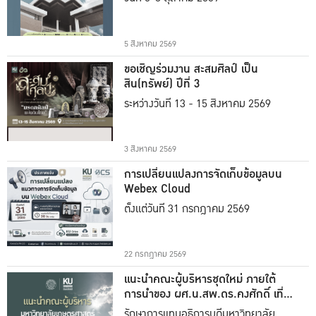
5 สิงหาคม 2569
ขอเชิญร่วมงาน สะสมศิลป์ เป็น
สิน(ทรัพย์) ปีที่ 3
ระหว่างวันที่ 13 - 15 สิงหาคม 2569
3 สิงหาคม 2569
การเปลี่ยนแปลงการจัดเก็บข้อมูลบน
Webex Cloud
ตั้งแต่วันที่ 31 กรกฎาคม 2569
22 กรกฎาคม 2569
แนะนำคณะผู้บริหารชุดใหม่ ภายใต้
การนำของ ผศ.น.สพ.ดร.คงศักดิ์ เที่ยง
ธรรม
รักษาการแทนอธิการบดีมหาวิทยาลัย