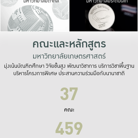
มหาวิทยาลัยดิจิทัล
มหาวิทยาลัยระดับโลก
เปลี่ยนแปลง และ
เพื่อทำงาน
ระบบสารสนเทศที่
คณะและหลักสูตร
มหาวิทยาลัยเกษตรศาสตร์
มุ่งเน้นบัณฑิตศึกษา วิจัยขั้นสูง พัฒนาวิชาการ บริการวิชาพื้นฐาน
บริหารโครงการพิเศษ ประสานความร่วมมือกับนานาชาติ
37
คณะ
459