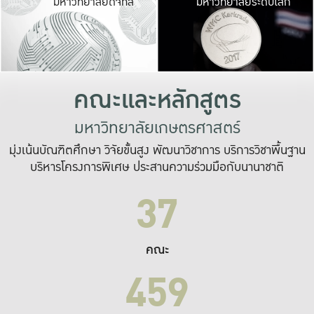
มหาวิทยาลัยดิจิทัล
มหาวิทยาลัยระดับโลก
เปลี่ยนแปลง และ
เพื่อทำงาน
ระบบสารสนเทศที่
คณะและหลักสูตร
มหาวิทยาลัยเกษตรศาสตร์
มุ่งเน้นบัณฑิตศึกษา วิจัยขั้นสูง พัฒนาวิชาการ บริการวิชาพื้นฐาน
บริหารโครงการพิเศษ ประสานความร่วมมือกับนานาชาติ
37
คณะ
459