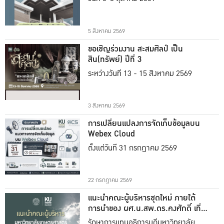
5 สิงหาคม 2569
ขอเชิญร่วมงาน สะสมศิลป์ เป็น
สิน(ทรัพย์) ปีที่ 3
ระหว่างวันที่ 13 - 15 สิงหาคม 2569
3 สิงหาคม 2569
การเปลี่ยนแปลงการจัดเก็บข้อมูลบน
Webex Cloud
ตั้งแต่วันที่ 31 กรกฎาคม 2569
22 กรกฎาคม 2569
แนะนำคณะผู้บริหารชุดใหม่ ภายใต้
การนำของ ผศ.น.สพ.ดร.คงศักดิ์ เที่ยง
ธรรม
รักษาการแทนอธิการบดีมหาวิทยาลัย