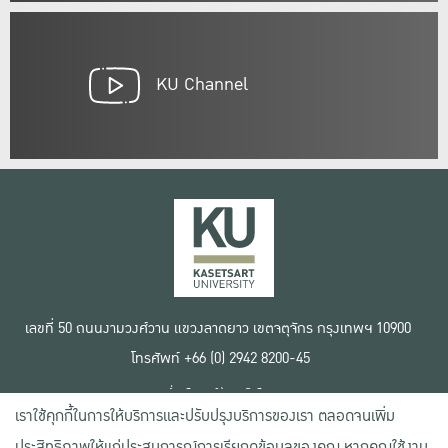
KU Channel
เลขที่ 50 ถนนงามวงศ์วาน แขวงลาดยาว เขตจตุจักร กรุงเทพฯ 10900
โทรศัพท์ +66 (0) 2942 8200-45
เงื่อนไขการใช้งานเว็บไซต์
เราใช้คุกกี้ในการให้บริการและปรับปรุงบริการของเรา ตลอดจนเพิ่ม
ข้อตกลงด้านสิทธิ์ใช้งาน
นโยบายความเป็นส่วนตัว
ประสิทธิภาพให้แก่ประสบการณ์การเรียกดูข้อมูลของคุณ หากคุณใช้งาน