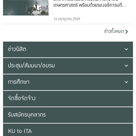
เกษตรศาสตร์ พร้อมด้วยรองอธิการบดีทั้ง
16 ท่าน
14 กรกฎาคม 2569
ข่าวทั้งหมด
ข่าวนิสิต
ประชุม/สัมมนา/อบรม
การศึกษา
จัดซื้อจัดจ้าง
รับสมัครบุคลากร
KU to ITA