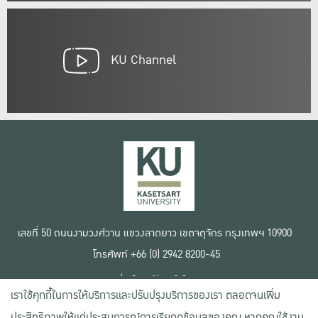
KU Channel
เลขที่ 50 ถนนงามวงศ์วาน แขวงลาดยาว เขตจตุจักร กรุงเทพฯ 10900
โทรศัพท์ +66 (0) 2942 8200-45
เงื่อนไขการใช้งานเว็บไซต์
เราใช้คุกกี้ในการให้บริการและปรับปรุงบริการของเรา ตลอดจนเพิ่ม
ข้อตกลงด้านสิทธิ์ใช้งาน
นโยบายความเป็นส่วนตัว
ประสิทธิภาพให้แก่ประสบการณ์การเรียกดูข้อมูลของคุณ หากคุณใช้งาน