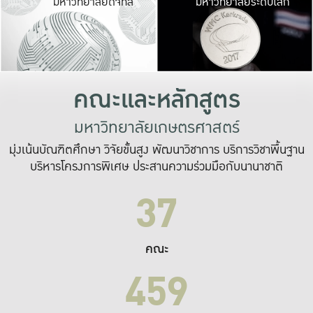
มหาวิทยาลัยดิจิทัล
มหาวิทยาลัยระดับโลก
เปลี่ยนแปลง และ
เพื่อทำงาน
ระบบสารสนเทศที่
คณะและหลักสูตร
มหาวิทยาลัยเกษตรศาสตร์
มุ่งเน้นบัณฑิตศึกษา วิจัยขั้นสูง พัฒนาวิชาการ บริการวิชาพื้นฐาน
บริหารโครงการพิเศษ ประสานความร่วมมือกับนานาชาติ
37
คณะ
459