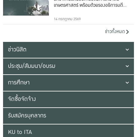
เกษตรศาสตร์ พร้อมด้วยรองอธิการบดีทั้ง
16 ท่าน
14 กรกฎาคม 2569
ข่าวทั้งหมด
ข่าวนิสิต
ประชุม/สัมมนา/อบรม
การศึกษา
จัดซื้อจัดจ้าง
รับสมัครบุคลากร
KU to ITA