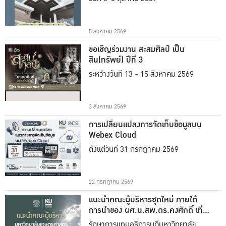
5 สิงหาคม 2569
ขอเชิญร่วมงาน สะสมศิลป์ เป็น
สิน(ทรัพย์) ปีที่ 3
ระหว่างวันที่ 13 - 15 สิงหาคม 2569
3 สิงหาคม 2569
การเปลี่ยนแปลงการจัดเก็บข้อมูลบน
Webex Cloud
ตั้งแต่วันที่ 31 กรกฎาคม 2569
22 กรกฎาคม 2569
แนะนำคณะผู้บริหารชุดใหม่ ภายใต้
การนำของ ผศ.น.สพ.ดร.คงศักดิ์ เที่ยง
ธรรม
รักษาการแทนอธิการบดีมหาวิทยาลัย