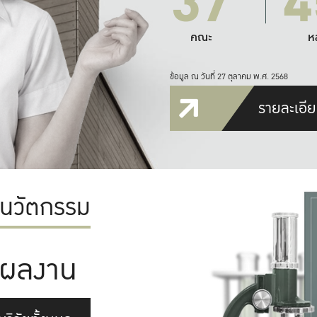
37
4
คณะ
ห
ข้อมูล ณ วันที่ 27 ตุลาคม พ.ศ. 2568
รายละเอีย
ะนวัตกรรม
ผลงาน