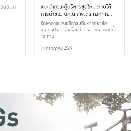
้อมูลบน
แนะนำคณะผู้บริหารชุดใหม่ ภายใต้
การนำของ ผศ.น.สพ.ดร.คงศักดิ์
เที่ยงธรรม
รักษาการแทนอธิการบดีมหาวิทยาลัย
เกษตรศาสตร์ พร้อมด้วยรองอธิการบดีทั้ง
16 ท่าน
14 กรกฎาคม 2569