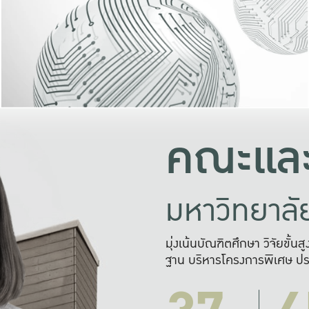
และความสุข
มองปัญหา
แก้ไขจากปั
และสร้างเครื
คณะและ
มหาวิทยาล
มุ่งเน้นบัณฑิตศึกษา วิจัยขั้น
ฐาน บริหารโครงการพิเศษ ปร