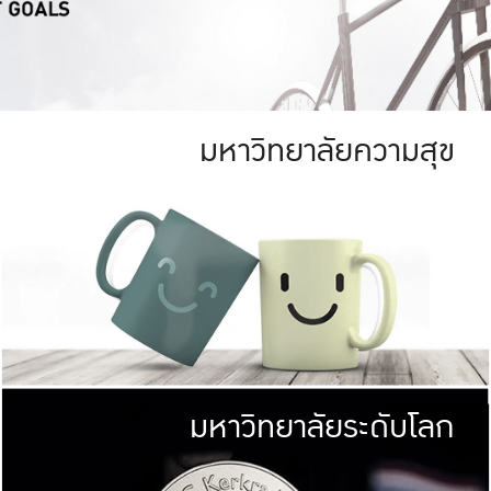
มหาวิทยาลัยความสุข
ย
สีเขียว
มหาวิทยาลัย
ก
สดใส หนาแน่น
ไม่ได้มีเป้าหมา
AN FOREST)
มหาวิทยาลัยชั้นนำทางด้านการว
ICULTURE)
แต่ KU มุ่งเน
าณ 1,400 ไร่
เพื่อสร้างคว
<< คลิก >>
ให้กับประชาชนใ
มหาวิทยาลัยระดับโลก
่อสังคม
มหาวิทยาลั
ามกินดีอยู่ดี
พร้อมที่จ