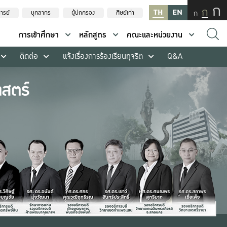
ก
ก
TH
EN
ก
ารย์
บุคลากร
ผู้ปกครอง
ศิษย์เก่า
การเข้าศึกษา
หลักสูตร
คณะและหน่วยงาน
ติดต่อ
แจ้งเรื่องการร้องเรียนทุจริต
Q&A