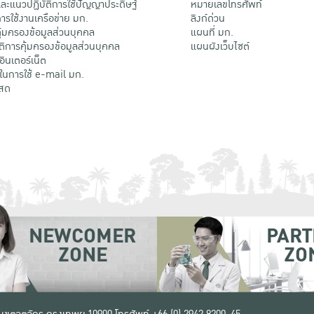
ะแนวปฏิบัติการใช้ปัญญาประดิษฐ์
หมายเลขโทรศัพท์
รใช้งานเครือข่าย มก.
ลิงก์ด่วน
้มครองข้อมูลส่วนบุคคล
แผนที่ มก.
ติการคุ้มครองข้อมูลส่วนบุคคล
แผนผังเว็บไซต์
้อินเตอร์เน็ต
ติในการใช้ e-mail มก.
สด
NEWCOMER
PART
ZONE
ZO
 เขตจตุจักร กรุงเทพฯ 10900
โทรศัพท์ +66 (0) 2942 8200-45