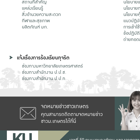
สถานที่สำคัญ
นโยบายแล
แหล่งเรียนรู้
นโยบายกา
สิ่งอำนวยความสะดวก
นโยบายคุ
กีฬาและสุขภาพ
แนวปฏิบั
ผลิตภัณฑ์ มก.
การเข้าใช
ข้อปฏิบั
ถ่ายทอด
แจ้งเรื่องการร้องเรียนทุจริต
ช่องทางมหาวิทยาลัยเกษตรศาสตร์
ช่องทางสำนักงาน ป.ป.ช.
ช่องทางสำนักงาน ป.ป.ท.
จดหมายข่าวชาวเกษตร
คุณสามารถติดตามจดหมายข่าว
ชาวม.เกษตรได้ที่นี่
เลขที่ 50 ถนนงามวงศ์วาน แขวงลาดยาว