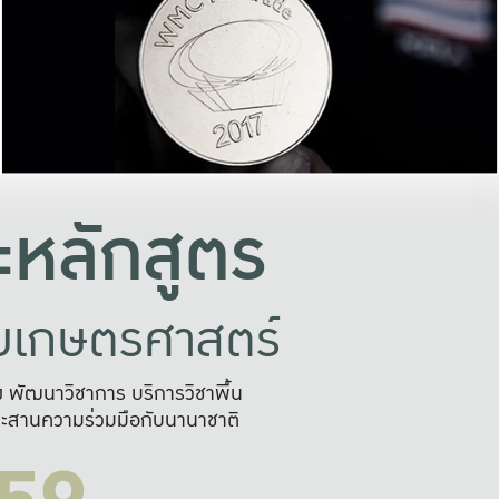
อย่างยั่งยืน
และผลักดันในการใช้ระบบส
ในภาพกว้าง
เพื่อการทำงานแบบ
ญหาจุดเล็กๆ
อข่ายขยายผล
สะดวก รวดเร
และนำไป
บริการด้าน AI อย
หลักสูตร
ัยเกษตรศาสตร์
สูง พัฒนาวิชาการ บริการวิชาพื้น
ะสานความร่วมมือกับนานาชาติ