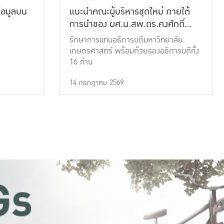
้อมูลบน
แนะนำคณะผู้บริหารชุดใหม่ ภายใต้
การนำของ ผศ.น.สพ.ดร.คงศักดิ์
เที่ยงธรรม
รักษาการแทนอธิการบดีมหาวิทยาลัย
เกษตรศาสตร์ พร้อมด้วยรองอธิการบดีทั้ง
16 ท่าน
14 กรกฎาคม 2569