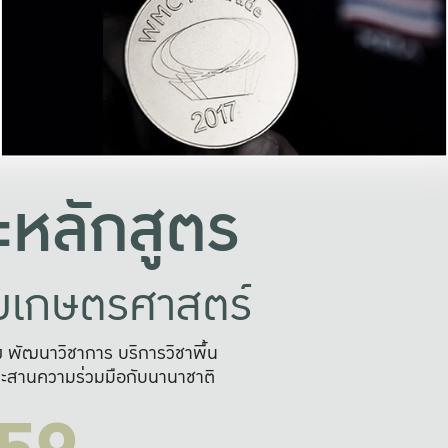
อย่างยั่งยืน
และผลักดันในการใช้ระบบส
ในภาพกว้าง
เพื่อการทำงานแบบ
ญหาจุดเล็กๆ
อข่ายขยายผล
สะดวก รวดเร
และนำไป
บริการด้าน AI อย
หลักสูตร
ัยเกษตรศาสตร์
สูง พัฒนาวิชาการ บริการวิชาพื้น
ะสานความร่วมมือกับนานาชาติ