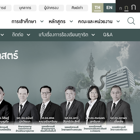
ก
ก
TH
EN
ก
ารย์
บุคลากร
ผู้ปกครอง
ศิษย์เก่า
การเข้าศึกษา
หลักสูตร
คณะและหน่วยงาน
ติดต่อ
แจ้งเรื่องการร้องเรียนทุจริต
Q&A