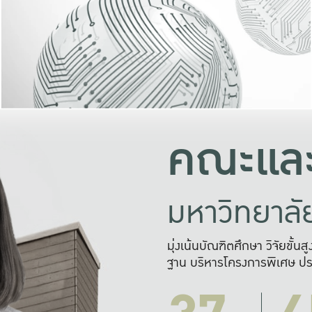
และความสุข
มองปัญหา
แก้ไขจากปั
และสร้างเครื
คณะและ
มหาวิทยาล
มุ่งเน้นบัณฑิตศึกษา วิจัยขั้น
ฐาน บริหารโครงการพิเศษ ปร