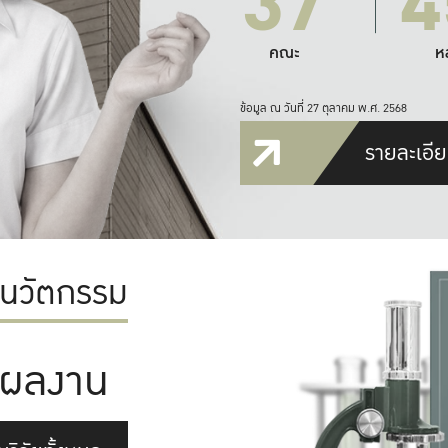
37
4
คณะ
ห
ข้อมูล ณ วันที่ 27 ตุลาคม พ.ศ. 2568
รายละเอีย
ะนวัตกรรม
ผลงาน