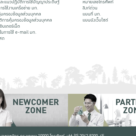
ะแนวปฏิบัติการใช้ปัญญาประดิษฐ์
หมายเลขโทรศัพท์
รใช้งานเครือข่าย มก.
ลิงก์ด่วน
้มครองข้อมูลส่วนบุคคล
แผนที่ มก.
ติการคุ้มครองข้อมูลส่วนบุคคล
แผนผังเว็บไซต์
้อินเตอร์เน็ต
ติในการใช้ e-mail มก.
สด
NEWCOMER
PART
ZONE
ZO
 เขตจตุจักร กรุงเทพฯ 10900
โทรศัพท์ +66 (0) 2942 8200-45