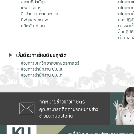
สถานที่สำคัญ
นโยบายแล
แหล่งเรียนรู้
นโยบายกา
สิ่งอำนวยความสะดวก
นโยบายคุ
กีฬาและสุขภาพ
แนวปฏิบั
ผลิตภัณฑ์ มก.
การเข้าใช
ข้อปฏิบั
ถ่ายทอด
แจ้งเรื่องการร้องเรียนทุจริต
ช่องทางมหาวิทยาลัยเกษตรศาสตร์
ช่องทางสำนักงาน ป.ป.ช.
ช่องทางสำนักงาน ป.ป.ท.
จดหมายข่าวชาวเกษตร
คุณสามารถติดตามจดหมายข่าว
ชาวม.เกษตรได้ที่นี่
เลขที่ 50 ถนนงามวงศ์วาน แขวงลาดยาว