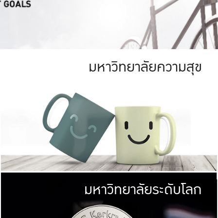
มหาวิทยาลัยความสุข
ย
สีเขียว
มหาวิทยาลัย
ก
สดใส หนาแน่น
ไม่ได้มีเป้าหมา
AN FOREST)
มหาวิทยาลัยชั้นนำทางด้านการว
ICULTURE)
แต่ KU มุ่งเน
าณ 1,400 ไร่
เพื่อสร้างคว
<< คลิก >>
ให้กับประชาชนใ
มหาวิทยาลัยระดับโลก
่อสังคม
มหาวิทยาลั
ามกินดีอยู่ดี
พร้อมที่จ