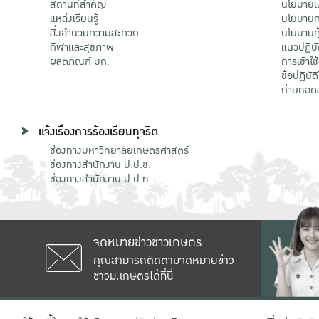
สถานที่สำคัญ
นโยบายแล
แหล่งเรียนรู้
นโยบายกา
สิ่งอำนวยความสะดวก
นโยบายคุ
กีฬาและสุขภาพ
แนวปฏิบั
ผลิตภัณฑ์ มก.
การเข้าใช
ข้อปฏิบั
ถ่ายทอด
แจ้งเรื่องการร้องเรียนทุจริต
ช่องทางมหาวิทยาลัยเกษตรศาสตร์
ช่องทางสำนักงาน ป.ป.ช.
ช่องทางสำนักงาน ป.ป.ท.
จดหมายข่าวชาวเกษตร
คุณสามารถติดตามจดหมายข่าว
ชาวม.เกษตรได้ที่นี่
เลขที่ 50 ถนนงามวงศ์วาน แขวงลาดยาว