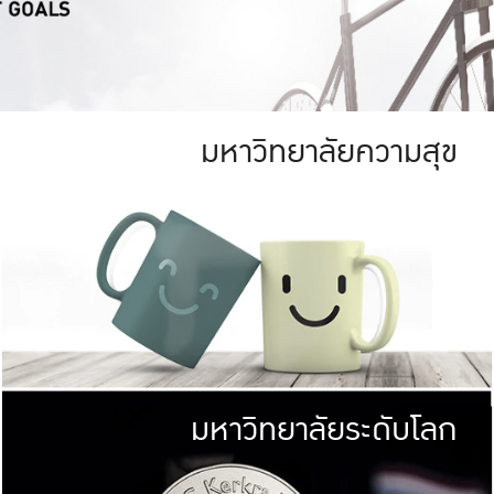
มหาวิทยาลัยความสุข
ย
สีเขียว
มหาวิทยาลัย
ก
สดใส หนาแน่น
ไม่ได้มีเป้าหมา
AN FOREST)
มหาวิทยาลัยชั้นนำทางด้านการว
ICULTURE)
แต่ KU มุ่งเน
าณ 1,400 ไร่
เพื่อสร้างคว
<< คลิก >>
ให้กับประชาชนใ
มหาวิทยาลัยระดับโลก
่อสังคม
มหาวิทยาลั
ามกินดีอยู่ดี
พร้อมที่จ