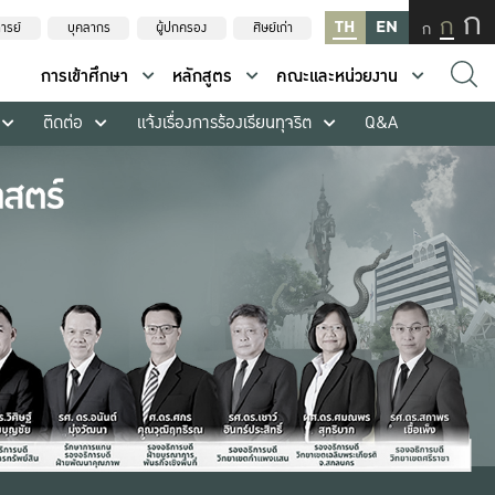
ก
ก
TH
EN
ก
ารย์
บุคลากร
ผู้ปกครอง
ศิษย์เก่า
การเข้าศึกษา
หลักสูตร
คณะและหน่วยงาน
ติดต่อ
แจ้งเรื่องการร้องเรียนทุจริต
Q&A