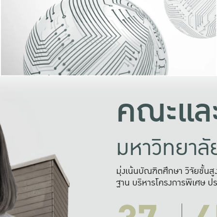
และความสุข
มองปัญหา
แก้ไขจากปั
และสร้างเครื
คณะและ
มหาวิทยาล
มุ่งเน้นบัณฑิตศึกษา วิจัยขั้น
ฐาน บริหารโครงการพิเศษ ปร