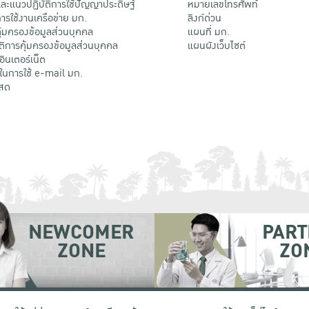
ะแนวปฏิบัติการใช้ปัญญาประดิษฐ์
หมายเลขโทรศัพท์
รใช้งานเครือข่าย มก.
ลิงก์ด่วน
้มครองข้อมูลส่วนบุคคล
แผนที่ มก.
ติการคุ้มครองข้อมูลส่วนบุคคล
แผนผังเว็บไซต์
้อินเตอร์เน็ต
ติในการใช้ e-mail มก.
สด
NEWCOMER
PART
ZONE
ZO
 เขตจตุจักร กรุงเทพฯ 10900
โทรศัพท์ +66 (0) 2942 8200-45