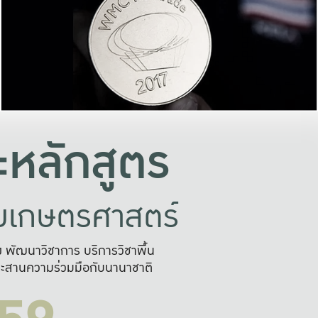
อย่างยั่งยืน
และผลักดันในการใช้ระบบส
ในภาพกว้าง
เพื่อการทำงานแบบ
ญหาจุดเล็กๆ
อข่ายขยายผล
สะดวก รวดเร
และนำไป
บริการด้าน AI อย
หลักสูตร
ัยเกษตรศาสตร์
สูง พัฒนาวิชาการ บริการวิชาพื้น
ะสานความร่วมมือกับนานาชาติ