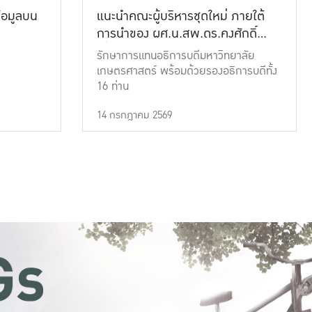
้อมูลบน
แนะนำคณะผู้บริหารชุดใหม่ ภายใต้
การนำของ ผศ.น.สพ.ดร.คงศักดิ์
เที่ยงธรรม
รักษาการแทนอธิการบดีมหาวิทยาลัย
เกษตรศาสตร์ พร้อมด้วยรองอธิการบดีทั้ง
16 ท่าน
14 กรกฎาคม 2569