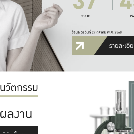
37
4
คณะ
ห
ข้อมูล ณ วันที่ 27 ตุลาคม พ.ศ. 2568
รายละเอีย
ะนวัตกรรม
ผลงาน