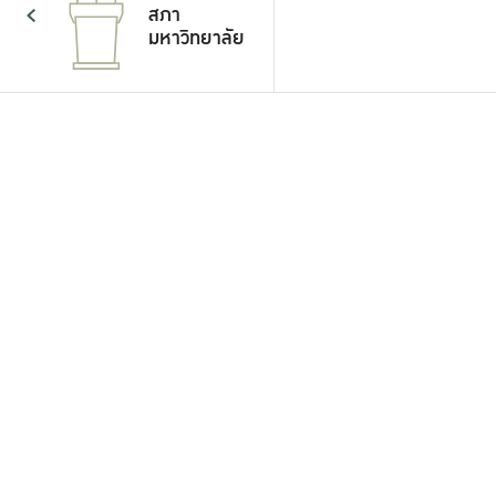
สภา
มหาวิทยาลัย
แผน
ยุทธศาสตร์
และแผน
ปฏิบัติการ
KU
Webmail
KU ITA
คุณธรรม
ความโปร่งใส
...