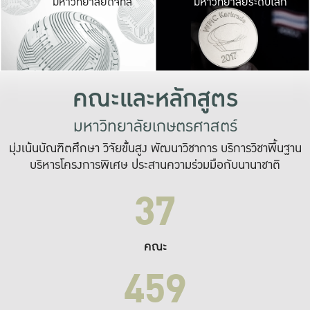
มหาวิทยาลัยดิจิทัล
มหาวิทยาลัยระดับโลก
เปลี่ยนแปลง และ
เพื่อทำงาน
ระบบสารสนเทศที่
คณะและหลักสูตร
มหาวิทยาลัยเกษตรศาสตร์
มุ่งเน้นบัณฑิตศึกษา วิจัยขั้นสูง พัฒนาวิชาการ บริการวิชาพื้นฐาน
บริหารโครงการพิเศษ ประสานความร่วมมือกับนานาชาติ
37
คณะ
459