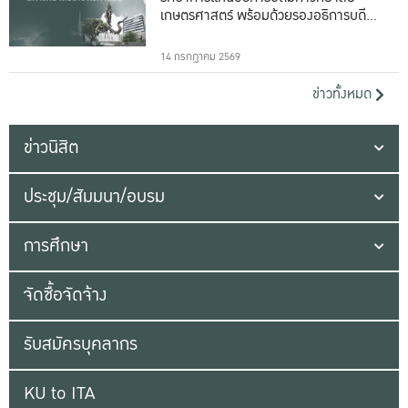
เกษตรศาสตร์ พร้อมด้วยรองอธิการบดีทั้ง
16 ท่าน
14 กรกฎาคม 2569
ข่าวทั้งหมด
ข่าวนิสิต
ประชุม/สัมมนา/อบรม
การศึกษา
จัดซื้อจัดจ้าง
รับสมัครบุคลากร
KU to ITA