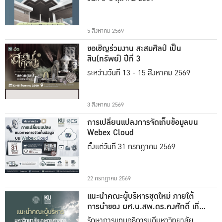
5 สิงหาคม 2569
ขอเชิญร่วมงาน สะสมศิลป์ เป็น
สิน(ทรัพย์) ปีที่ 3
ระหว่างวันที่ 13 - 15 สิงหาคม 2569
3 สิงหาคม 2569
การเปลี่ยนแปลงการจัดเก็บข้อมูลบน
Webex Cloud
ตั้งแต่วันที่ 31 กรกฎาคม 2569
22 กรกฎาคม 2569
แนะนำคณะผู้บริหารชุดใหม่ ภายใต้
การนำของ ผศ.น.สพ.ดร.คงศักดิ์ เที่ยง
ธรรม
รักษาการแทนอธิการบดีมหาวิทยาลัย