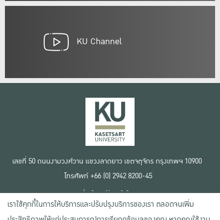
KU Channel
เลขที่ 50 ถนนงามวงศ์วาน แขวงลาดยาว เขตจตุจักร กรุงเทพฯ 10900
โทรศัพท์ +66 (0) 2942 8200-45
เงื่อนไขการใช้งานเว็บไซต์
เราใช้คุกกี้ในการให้บริการและปรับปรุงบริการของเรา ตลอดจนเพิ่ม
ข้อตกลงด้านสิทธิ์ใช้งาน
นโยบายความเป็นส่วนตัว
ประสิทธิภาพให้แก่ประสบการณ์การเรียกดูข้อมูลของคุณ หากคุณใช้งาน