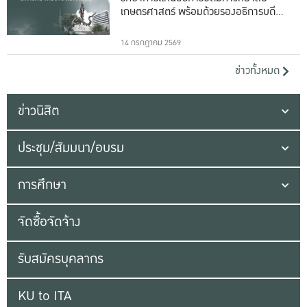
เกษตรศาสตร์ พร้อมด้วยรองอธิการบดีทั้ง
16 ท่าน
14 กรกฎาคม 2569
ข่าวทั้งหมด
ข่าวนิสิต
ประชุม/สัมมนา/อบรม
การศึกษา
จัดซื้อจัดจ้าง
รับสมัครบุคลากร
KU to ITA