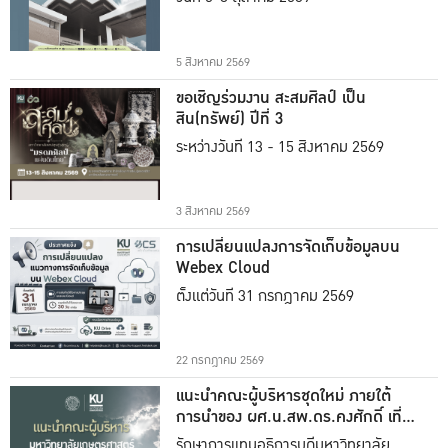
5 สิงหาคม 2569
ขอเชิญร่วมงาน สะสมศิลป์ เป็น
สิน(ทรัพย์) ปีที่ 3
ระหว่างวันที่ 13 - 15 สิงหาคม 2569
3 สิงหาคม 2569
การเปลี่ยนแปลงการจัดเก็บข้อมูลบน
Webex Cloud
ตั้งแต่วันที่ 31 กรกฎาคม 2569
22 กรกฎาคม 2569
แนะนำคณะผู้บริหารชุดใหม่ ภายใต้
การนำของ ผศ.น.สพ.ดร.คงศักดิ์ เที่ยง
ธรรม
รักษาการแทนอธิการบดีมหาวิทยาลัย