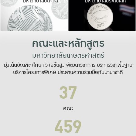
มหาวิทยาลัยดิจิทัล
มหาวิทยาลัยระดับโลก
เปลี่ยนแปลง และ
เพื่อทำงาน
ระบบสารสนเทศที่
คณะและหลักสูตร
มหาวิทยาลัยเกษตรศาสตร์
มุ่งเน้นบัณฑิตศึกษา วิจัยขั้นสูง พัฒนาวิชาการ บริการวิชาพื้นฐาน
บริหารโครงการพิเศษ ประสานความร่วมมือกับนานาชาติ
37
คณะ
459