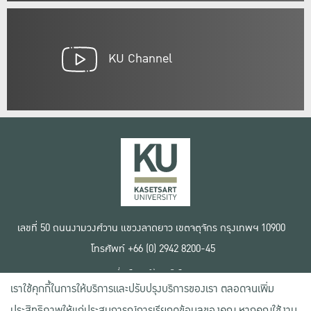
KU Channel
เลขที่ 50 ถนนงามวงศ์วาน แขวงลาดยาว เขตจตุจักร กรุงเทพฯ 10900
โทรศัพท์ +66 (0) 2942 8200-45
เงื่อนไขการใช้งานเว็บไซต์
เราใช้คุกกี้ในการให้บริการและปรับปรุงบริการของเรา ตลอดจนเพิ่ม
ข้อตกลงด้านสิทธิ์ใช้งาน
นโยบายความเป็นส่วนตัว
ประสิทธิภาพให้แก่ประสบการณ์การเรียกดูข้อมูลของคุณ หากคุณใช้งาน