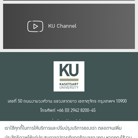
KU Channel
เลขที่ 50 ถนนงามวงศ์วาน แขวงลาดยาว เขตจตุจักร กรุงเทพฯ 10900
โทรศัพท์ +66 (0) 2942 8200-45
เงื่อนไขการใช้งานเว็บไซต์
เราใช้คุกกี้ในการให้บริการและปรับปรุงบริการของเรา ตลอดจนเพิ่ม
ข้อตกลงด้านสิทธิ์ใช้งาน
นโยบายความเป็นส่วนตัว
ประสิทธิภาพให้แก่ประสบการณ์การเรียกดูข้อมูลของคุณ หากคุณใช้งาน