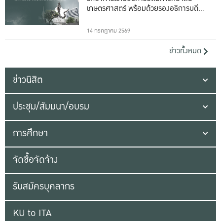
เกษตรศาสตร์ พร้อมด้วยรองอธิการบดีทั้ง
16 ท่าน
14 กรกฎาคม 2569
ข่าวทั้งหมด
ข่าวนิสิต
ประชุม/สัมมนา/อบรม
การศึกษา
จัดซื้อจัดจ้าง
รับสมัครบุคลากร
KU to ITA