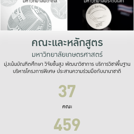
มหาวิทยาลัยดิจิทัล
มหาวิทยาลัยระดับโลก
เปลี่ยนแปลง และ
เพื่อทำงาน
ระบบสารสนเทศที่
คณะและหลักสูตร
มหาวิทยาลัยเกษตรศาสตร์
มุ่งเน้นบัณฑิตศึกษา วิจัยขั้นสูง พัฒนาวิชาการ บริการวิชาพื้นฐาน
บริหารโครงการพิเศษ ประสานความร่วมมือกับนานาชาติ
37
คณะ
459