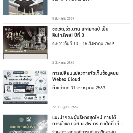
5 สิงหาคม 2569
ขอเชิญร่วมงาน สะสมศิลป์ เป็น
สิน(ทรัพย์) ปีที่ 3
ระหว่างวันที่ 13 - 15 สิงหาคม 2569
3 สิงหาคม 2569
การเปลี่ยนแปลงการจัดเก็บข้อมูลบน
Webex Cloud
ตั้งแต่วันที่ 31 กรกฎาคม 2569
22 กรกฎาคม 2569
แนะนำคณะผู้บริหารชุดใหม่ ภายใต้
การนำของ ผศ.น.สพ.ดร.คงศักดิ์ เที่ยง
ธรรม
รักษาการแทนอธิการบดีมหาวิทยาลัย