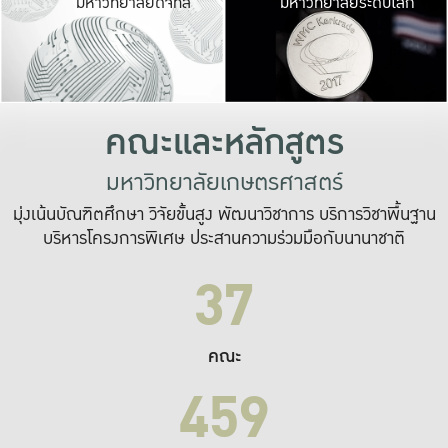
มหาวิทยาลัยดิจิทัล
มหาวิทยาลัยระดับโลก
เปลี่ยนแปลง และ
เพื่อทำงาน
ระบบสารสนเทศที่
คณะและหลักสูตร
มหาวิทยาลัยเกษตรศาสตร์
มุ่งเน้นบัณฑิตศึกษา วิจัยขั้นสูง พัฒนาวิชาการ บริการวิชาพื้นฐาน
บริหารโครงการพิเศษ ประสานความร่วมมือกับนานาชาติ
37
คณะ
459