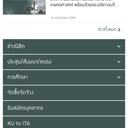
เกษตรศาสตร์ พร้อมด้วยรองอธิการบดีทั้ง
16 ท่าน
14 กรกฎาคม 2569
ข่าวทั้งหมด
ข่าวนิสิต
ประชุม/สัมมนา/อบรม
การศึกษา
จัดซื้อจัดจ้าง
รับสมัครบุคลากร
KU to ITA