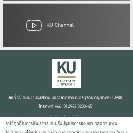
KU Channel
เลขที่ 50 ถนนงามวงศ์วาน แขวงลาดยาว เขตจตุจักร กรุงเทพฯ 10900
โทรศัพท์ +66 (0) 2942 8200-45
เงื่อนไขการใช้งานเว็บไซต์
เราใช้คุกกี้ในการให้บริการและปรับปรุงบริการของเรา ตลอดจนเพิ่ม
ข้อตกลงด้านสิทธิ์ใช้งาน
นโยบายความเป็นส่วนตัว
ประสิทธิภาพให้แก่ประสบการณ์การเรียกดูข้อมูลของคุณ หากคุณใช้งาน