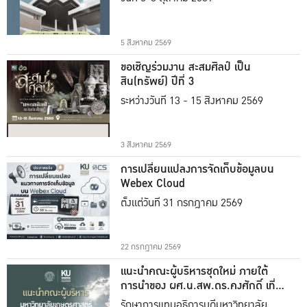
5 สิงหาคม 2569
ขอเชิญร่วมงาน สะสมศิลป์ เป็น
สิน(ทรัพย์) ปีที่ 3
ระหว่างวันที่ 13 - 15 สิงหาคม 2569
3 สิงหาคม 2569
การเปลี่ยนแปลงการจัดเก็บข้อมูลบน
Webex Cloud
ตั้งแต่วันที่ 31 กรกฎาคม 2569
22 กรกฎาคม 2569
แนะนำคณะผู้บริหารชุดใหม่ ภายใต้
การนำของ ผศ.น.สพ.ดร.คงศักดิ์ เที่ยง
ธรรม
รักษาการแทนอธิการบดีมหาวิทยาลัย