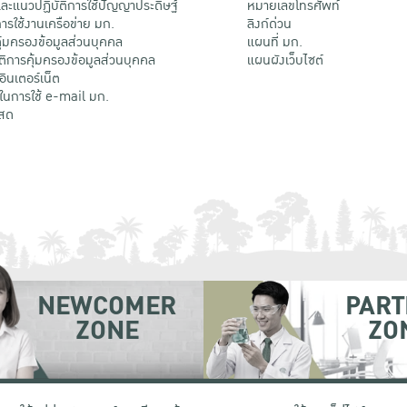
ะแนวปฏิบัติการใช้ปัญญาประดิษฐ์
หมายเลขโทรศัพท์
รใช้งานเครือข่าย มก.
ลิงก์ด่วน
้มครองข้อมูลส่วนบุคคล
แผนที่ มก.
ติการคุ้มครองข้อมูลส่วนบุคคล
แผนผังเว็บไซต์
้อินเตอร์เน็ต
ติในการใช้ e-mail มก.
สด
NEWCOMER
PART
ZONE
ZO
 เขตจตุจักร กรุงเทพฯ 10900
โทรศัพท์ +66 (0) 2942 8200-45