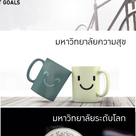
มหาวิทยาลัยความสุข
ย
สีเขียว
มหาวิทยาลัย
ก
สดใส หนาแน่น
ไม่ได้มีเป้าหมา
AN FOREST)
มหาวิทยาลัยชั้นนำทางด้านการว
ICULTURE)
แต่ KU มุ่งเน
าณ 1,400 ไร่
เพื่อสร้างคว
<< คลิก >>
ให้กับประชาชนใ
มหาวิทยาลัยระดับโลก
่อสังคม
มหาวิทยาลั
ามกินดีอยู่ดี
พร้อมที่จ