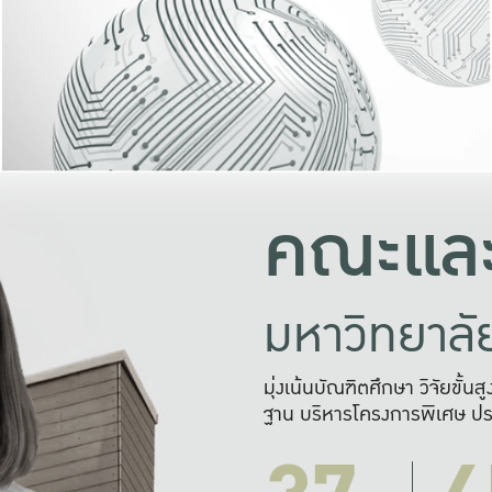
และความสุข
มองปัญหา
แก้ไขจากปั
และสร้างเครื
คณะและ
มหาวิทยาล
มุ่งเน้นบัณฑิตศึกษา วิจัยขั้น
ฐาน บริหารโครงการพิเศษ ปร