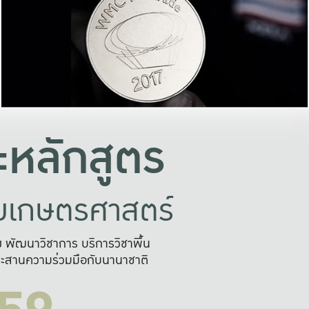
อย่างยั่งยืน
และผลักดันในการใช้ระบบส
ในภาพกว้าง
เพื่อการทำงานแบบ
ญหาจุดเล็กๆ
อข่ายขยายผล
สะดวก รวดเร
และนำไป
บริการด้าน AI อย
หลักสูตร
ัยเกษตรศาสตร์
สูง พัฒนาวิชาการ บริการวิชาพื้น
ะสานความร่วมมือกับนานาชาติ