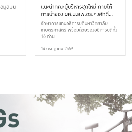
้อมูลบน
แนะนำคณะผู้บริหารชุดใหม่ ภายใต้
การนำของ ผศ.น.สพ.ดร.คงศักดิ์
เที่ยงธรรม
รักษาการแทนอธิการบดีมหาวิทยาลัย
เกษตรศาสตร์ พร้อมด้วยรองอธิการบดีทั้ง
16 ท่าน
14 กรกฎาคม 2569