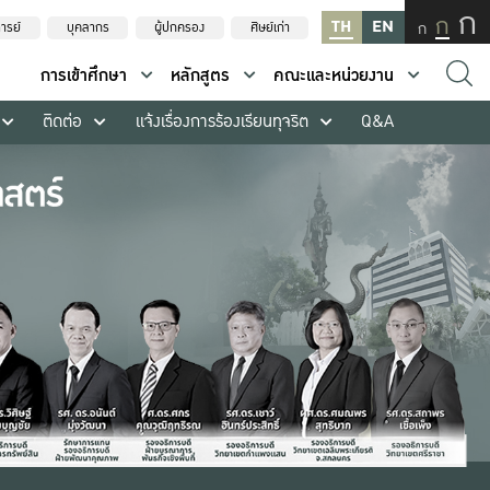
ก
ก
TH
EN
ก
ารย์
บุคลากร
ผู้ปกครอง
ศิษย์เก่า
การเข้าศึกษา
หลักสูตร
คณะและหน่วยงาน
ติดต่อ
แจ้งเรื่องการร้องเรียนทุจริต
Q&A