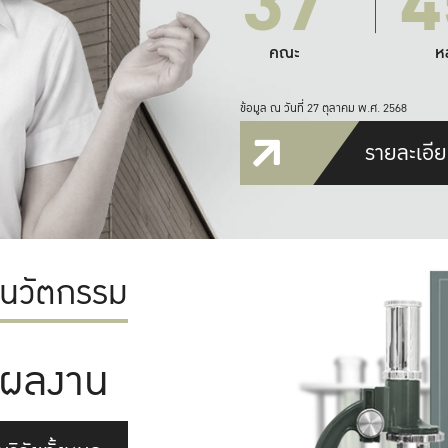
37
4
คณะ
ห
ข้อมูล ณ วันที่ 27 ตุลาคม พ.ศ. 2568
รายละเอีย
ะนวัตกรรม
ผลงาน