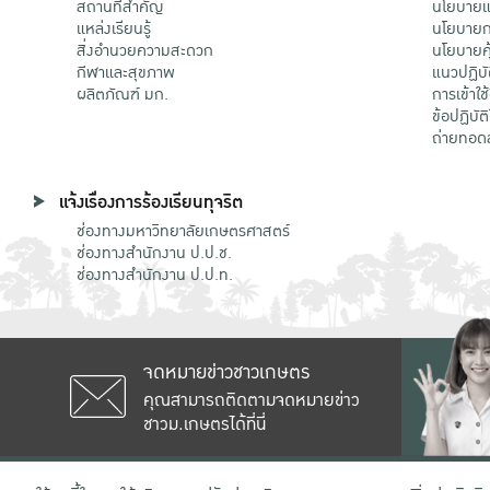
สถานที่สำคัญ
นโยบายแล
แหล่งเรียนรู้
นโยบายกา
สิ่งอำนวยความสะดวก
นโยบายคุ
กีฬาและสุขภาพ
แนวปฏิบั
ผลิตภัณฑ์ มก.
การเข้าใช
ข้อปฏิบั
ถ่ายทอด
แจ้งเรื่องการร้องเรียนทุจริต
ช่องทางมหาวิทยาลัยเกษตรศาสตร์
ช่องทางสำนักงาน ป.ป.ช.
ช่องทางสำนักงาน ป.ป.ท.
จดหมายข่าวชาวเกษตร
คุณสามารถติดตามจดหมายข่าว
ชาวม.เกษตรได้ที่นี่
เลขที่ 50 ถนนงามวงศ์วาน แขวงลาดยาว