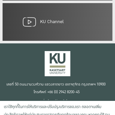
KU Channel
เลขที่ 50 ถนนงามวงศ์วาน แขวงลาดยาว เขตจตุจักร กรุงเทพฯ 10900
โทรศัพท์ +66 (0) 2942 8200-45
เงื่อนไขการใช้งานเว็บไซต์
เราใช้คุกกี้ในการให้บริการและปรับปรุงบริการของเรา ตลอดจนเพิ่ม
ข้อตกลงด้านสิทธิ์ใช้งาน
นโยบายความเป็นส่วนตัว
ประสิทธิภาพให้แก่ประสบการณ์การเรียกดูข้อมูลของคุณ หากคุณใช้งาน