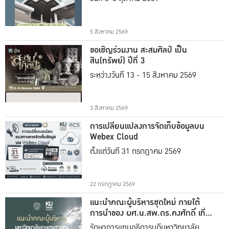
5 สิงหาคม 2569
ขอเชิญร่วมงาน สะสมศิลป์ เป็น
สิน(ทรัพย์) ปีที่ 3
ระหว่างวันที่ 13 - 15 สิงหาคม 2569
3 สิงหาคม 2569
การเปลี่ยนแปลงการจัดเก็บข้อมูลบน
Webex Cloud
ตั้งแต่วันที่ 31 กรกฎาคม 2569
22 กรกฎาคม 2569
แนะนำคณะผู้บริหารชุดใหม่ ภายใต้
การนำของ ผศ.น.สพ.ดร.คงศักดิ์ เที่ยง
ธรรม
รักษาการแทนอธิการบดีมหาวิทยาลัย