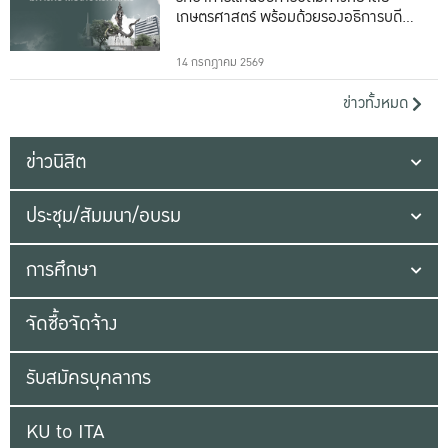
เกษตรศาสตร์ พร้อมด้วยรองอธิการบดีทั้ง
16 ท่าน
14 กรกฎาคม 2569
ข่าวทั้งหมด
ข่าวนิสิต
ประชุม/สัมมนา/อบรม
การศึกษา
จัดซื้อจัดจ้าง
รับสมัครบุคลากร
KU to ITA