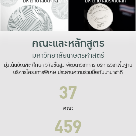
มหาวิทยาลัยดิจิทัล
มหาวิทยาลัยระดับโลก
เปลี่ยนแปลง และ
เพื่อทำงาน
ระบบสารสนเทศที่
คณะและหลักสูตร
มหาวิทยาลัยเกษตรศาสตร์
มุ่งเน้นบัณฑิตศึกษา วิจัยขั้นสูง พัฒนาวิชาการ บริการวิชาพื้นฐาน
บริหารโครงการพิเศษ ประสานความร่วมมือกับนานาชาติ
37
คณะ
459