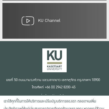
KU Channel
เลขที่ 50 ถนนงามวงศ์วาน แขวงลาดยาว เขตจตุจักร กรุงเทพฯ 10900
โทรศัพท์ +66 (0) 2942 8200-45
เงื่อนไขการใช้งานเว็บไซต์
เราใช้คุกกี้ในการให้บริการและปรับปรุงบริการของเรา ตลอดจนเพิ่ม
ข้อตกลงด้านสิทธิ์ใช้งาน
นโยบายความเป็นส่วนตัว
ประสิทธิภาพให้แก่ประสบการณ์การเรียกดูข้อมูลของคุณ หากคุณใช้งาน