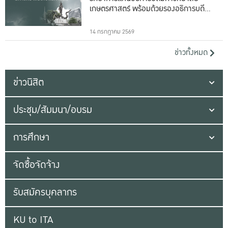
เกษตรศาสตร์ พร้อมด้วยรองอธิการบดีทั้ง
16 ท่าน
14 กรกฎาคม 2569
ข่าวทั้งหมด
ข่าวนิสิต
ประชุม/สัมมนา/อบรม
การศึกษา
จัดซื้อจัดจ้าง
รับสมัครบุคลากร
KU to ITA