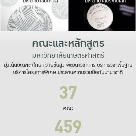
มหาวิทยาลัยดิจิทัล
มหาวิทยาลัยระดับโลก
เปลี่ยนแปลง และ
เพื่อทำงาน
ระบบสารสนเทศที่
คณะและหลักสูตร
มหาวิทยาลัยเกษตรศาสตร์
มุ่งเน้นบัณฑิตศึกษา วิจัยขั้นสูง พัฒนาวิชาการ บริการวิชาพื้นฐาน
บริหารโครงการพิเศษ ประสานความร่วมมือกับนานาชาติ
37
คณะ
459