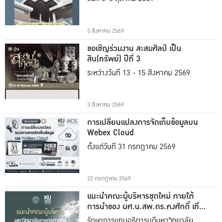
5 สิงหาคม 2569
ขอเชิญร่วมงาน สะสมศิลป์ เป็น
สิน(ทรัพย์) ปีที่ 3
ระหว่างวันที่ 13 - 15 สิงหาคม 2569
3 สิงหาคม 2569
การเปลี่ยนแปลงการจัดเก็บข้อมูลบน
Webex Cloud
ตั้งแต่วันที่ 31 กรกฎาคม 2569
22 กรกฎาคม 2569
แนะนำคณะผู้บริหารชุดใหม่ ภายใต้
การนำของ ผศ.น.สพ.ดร.คงศักดิ์ เที่ยง
ธรรม
รักษาการแทนอธิการบดีมหาวิทยาลัย