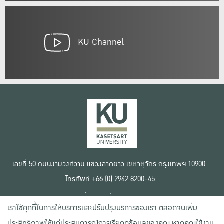
KU Channel
เลขที่ 50 ถนนงามวงศ์วาน แขวงลาดยาว เขตจตุจักร กรุงเทพฯ 10900
โทรศัพท์ +66 (0) 2942 8200-45
เงื่อนไขการใช้งานเว็บไซต์
เราใช้คุกกี้ในการให้บริการและปรับปรุงบริการของเรา ตลอดจนเพิ่ม
ข้อตกลงด้านสิทธิ์ใช้งาน
นโยบายความเป็นส่วนตัว
ประสิทธิภาพให้แก่ประสบการณ์การเรียกดูข้อมูลของคุณ หากคุณใช้งาน