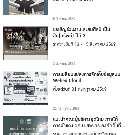
5 สิงหาคม 2569
ขอเชิญร่วมงาน สะสมศิลป์ เป็น
สิน(ทรัพย์) ปีที่ 3
ระหว่างวันที่ 13 - 15 สิงหาคม 2569
3 สิงหาคม 2569
การเปลี่ยนแปลงการจัดเก็บข้อมูลบน
Webex Cloud
ตั้งแต่วันที่ 31 กรกฎาคม 2569
22 กรกฎาคม 2569
แนะนำคณะผู้บริหารชุดใหม่ ภายใต้
การนำของ ผศ.น.สพ.ดร.คงศักดิ์ เที่ยง
ธรรม
รักษาการแทนอธิการบดีมหาวิทยาลัย