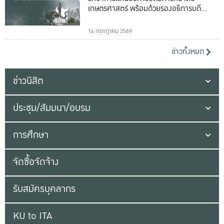
เกษตรศาสตร์ พร้อมด้วยรองอธิการบดีทั้ง
16 ท่าน
14 กรกฎาคม 2569
ข่าวทั้งหมด
ข่าวนิสิต
ประชุม/สัมมนา/อบรม
การศึกษา
จัดซื้อจัดจ้าง
รับสมัครบุคลากร
KU to ITA