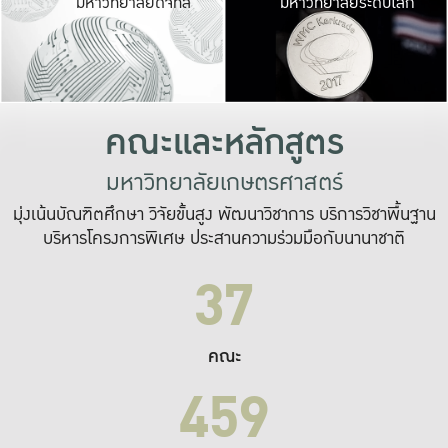
มหาวิทยาลัยดิจิทัล
มหาวิทยาลัยระดับโลก
เปลี่ยนแปลง และ
เพื่อทำงาน
ระบบสารสนเทศที่
คณะและหลักสูตร
มหาวิทยาลัยเกษตรศาสตร์
มุ่งเน้นบัณฑิตศึกษา วิจัยขั้นสูง พัฒนาวิชาการ บริการวิชาพื้นฐาน
บริหารโครงการพิเศษ ประสานความร่วมมือกับนานาชาติ
37
คณะ
459