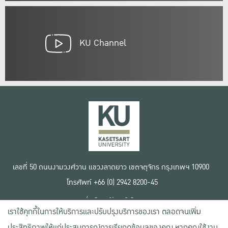
KU Channel
เลขที่ 50 ถนนงามวงศ์วาน แขวงลาดยาว เขตจตุจักร กรุงเทพฯ 10900
โทรศัพท์ +66 (0) 2942 8200-45
เงื่อนไขการใช้งานเว็บไซต์
เราใช้คุกกี้ในการให้บริการและปรับปรุงบริการของเรา ตลอดจนเพิ่ม
ข้อตกลงด้านสิทธิ์ใช้งาน
นโยบายความเป็นส่วนตัว
ประสิทธิภาพให้แก่ประสบการณ์การเรียกดูข้อมูลของคุณ หากคุณใช้งาน