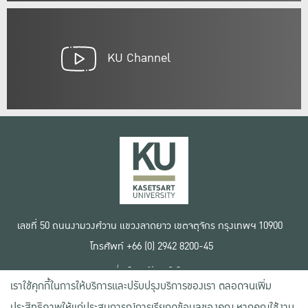
KU Channel
เลขที่ 50 ถนนงามวงศ์วาน แขวงลาดยาว เขตจตุจักร กรุงเทพฯ 10900
โทรศัพท์ +66 (0) 2942 8200-45
เงื่อนไขการใช้งานเว็บไซต์
เราใช้คุกกี้ในการให้บริการและปรับปรุงบริการของเรา ตลอดจนเพิ่ม
ข้อตกลงด้านสิทธิ์ใช้งาน
นโยบายความเป็นส่วนตัว
ประสิทธิภาพให้แก่ประสบการณ์การเรียกดูข้อมูลของคุณ หากคุณใช้งาน