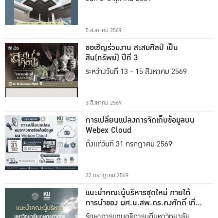
5 สิงหาคม 2569
ขอเชิญร่วมงาน สะสมศิลป์ เป็น
สิน(ทรัพย์) ปีที่ 3
ระหว่างวันที่ 13 - 15 สิงหาคม 2569
3 สิงหาคม 2569
การเปลี่ยนแปลงการจัดเก็บข้อมูลบน
Webex Cloud
ตั้งแต่วันที่ 31 กรกฎาคม 2569
22 กรกฎาคม 2569
แนะนำคณะผู้บริหารชุดใหม่ ภายใต้
การนำของ ผศ.น.สพ.ดร.คงศักดิ์ เที่ยง
ธรรม
รักษาการแทนอธิการบดีมหาวิทยาลัย