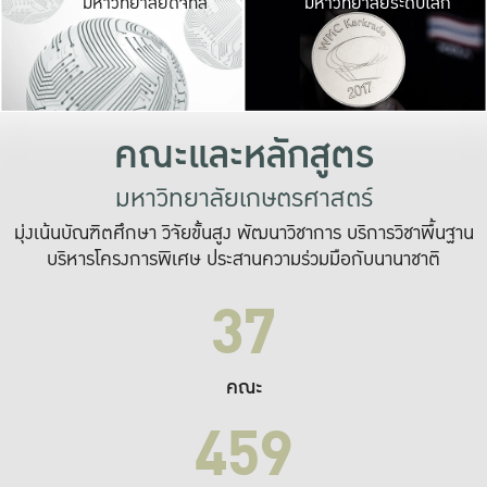
มหาวิทยาลัยดิจิทัล
มหาวิทยาลัยระดับโลก
เปลี่ยนแปลง และ
เพื่อทำงาน
ระบบสารสนเทศที่
คณะและหลักสูตร
มหาวิทยาลัยเกษตรศาสตร์
มุ่งเน้นบัณฑิตศึกษา วิจัยขั้นสูง พัฒนาวิชาการ บริการวิชาพื้นฐาน
บริหารโครงการพิเศษ ประสานความร่วมมือกับนานาชาติ
37
คณะ
459