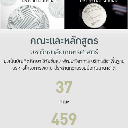
มหาวิทยาลัยดิจิทัล
มหาวิทยาลัยระดับโลก
เปลี่ยนแปลง และ
เพื่อทำงาน
ระบบสารสนเทศที่
คณะและหลักสูตร
มหาวิทยาลัยเกษตรศาสตร์
มุ่งเน้นบัณฑิตศึกษา วิจัยขั้นสูง พัฒนาวิชาการ บริการวิชาพื้นฐาน
บริหารโครงการพิเศษ ประสานความร่วมมือกับนานาชาติ
37
คณะ
459