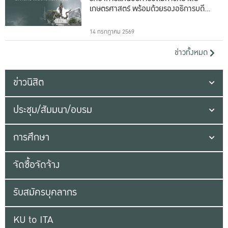
เกษตรศาสตร์ พร้อมด้วยรองอธิการบดีทั้ง
16 ท่าน
14 กรกฎาคม 2569
ข่าวทั้งหมด
ข่าวนิสิต
ประชุม/สัมมนา/อบรม
การศึกษา
จัดซื้อจัดจ้าง
รับสมัครบุคลากร
KU to ITA