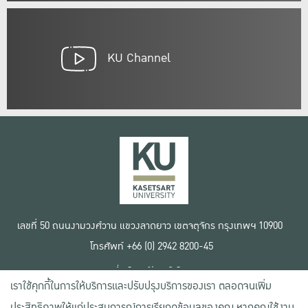
KU Channel
เลขที่ 50 ถนนงามวงศ์วาน แขวงลาดยาว เขตจตุจักร กรุงเทพฯ 10900
โทรศัพท์ +66 (0) 2942 8200-45
เงื่อนไขการใช้งานเว็บไซต์
เราใช้คุกกี้ในการให้บริการและปรับปรุงบริการของเรา ตลอดจนเพิ่ม
ข้อตกลงด้านสิทธิ์ใช้งาน
นโยบายความเป็นส่วนตัว
ประสิทธิภาพให้แก่ประสบการณ์การเรียกดูข้อมูลของคุณ หากคุณใช้งาน