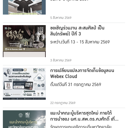
5 สิงหาคม 2569
ขอเชิญร่วมงาน สะสมศิลป์ เป็น
สิน(ทรัพย์) ปีที่ 3
ระหว่างวันที่ 13 - 15 สิงหาคม 2569
3 สิงหาคม 2569
การเปลี่ยนแปลงการจัดเก็บข้อมูลบน
Webex Cloud
ตั้งแต่วันที่ 31 กรกฎาคม 2569
22 กรกฎาคม 2569
แนะนำคณะผู้บริหารชุดใหม่ ภายใต้
การนำของ ผศ.น.สพ.ดร.คงศักดิ์ เที่ยง
ธรรม
รักษาการแทนอธิการบดีมหาวิทยาลัย