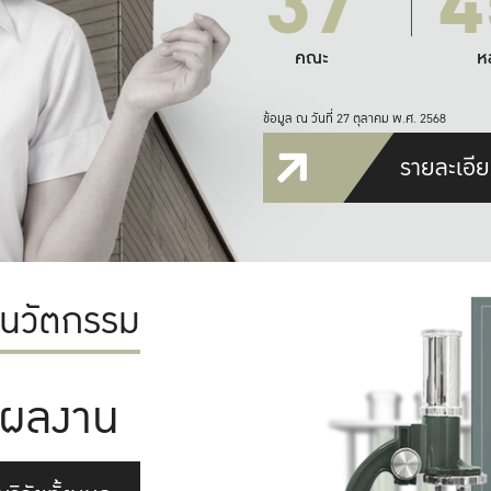
37
4
คณะ
ห
ข้อมูล ณ วันที่ 27 ตุลาคม พ.ศ. 2568
รายละเอีย
ะนวัตกรรม
ผลงาน