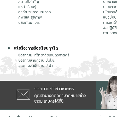
สถานที่สำคัญ
นโยบายแล
แหล่งเรียนรู้
นโยบายกา
สิ่งอำนวยความสะดวก
นโยบายคุ
กีฬาและสุขภาพ
แนวปฏิบั
ผลิตภัณฑ์ มก.
การเข้าใช
ข้อปฏิบั
ถ่ายทอด
แจ้งเรื่องการร้องเรียนทุจริต
ช่องทางมหาวิทยาลัยเกษตรศาสตร์
ช่องทางสำนักงาน ป.ป.ช.
ช่องทางสำนักงาน ป.ป.ท.
จดหมายข่าวชาวเกษตร
คุณสามารถติดตามจดหมายข่าว
ชาวม.เกษตรได้ที่นี่
เลขที่ 50 ถนนงามวงศ์วาน แขวงลาดยาว