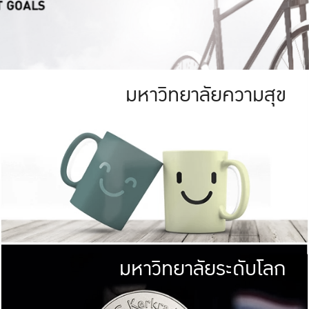
มหาวิทยาลัยความสุข
ย
สีเขียว
มหาวิทยาลัย
ก
สดใส หนาแน่น
ไม่ได้มีเป้าหมา
AN FOREST)
มหาวิทยาลัยชั้นนำทางด้านการว
ICULTURE)
แต่ KU มุ่งเน
าณ 1,400 ไร่
เพื่อสร้างคว
<< คลิก >>
ให้กับประชาชนใ
มหาวิทยาลัยระดับโลก
่อสังคม
มหาวิทยาลั
ามกินดีอยู่ดี
พร้อมที่จ