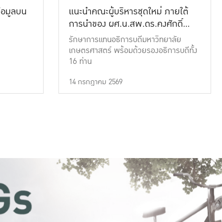
้อมูลบน
แนะนำคณะผู้บริหารชุดใหม่ ภายใต้
การนำของ ผศ.น.สพ.ดร.คงศักดิ์
เที่ยงธรรม
รักษาการแทนอธิการบดีมหาวิทยาลัย
เกษตรศาสตร์ พร้อมด้วยรองอธิการบดีทั้ง
16 ท่าน
14 กรกฎาคม 2569