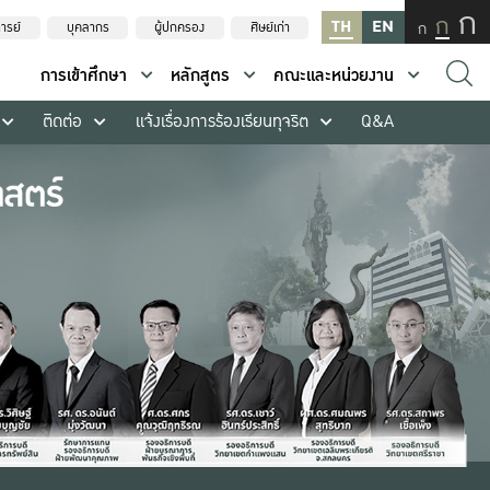
ก
ก
TH
EN
ก
ารย์
บุคลากร
ผู้ปกครอง
ศิษย์เก่า
การเข้าศึกษา
หลักสูตร
คณะและหน่วยงาน
ติดต่อ
แจ้งเรื่องการร้องเรียนทุจริต
Q&A