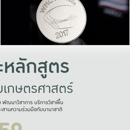
อย่างยั่งยืน
และผลักดันในการใช้ระบบส
ในภาพกว้าง
เพื่อการทำงานแบบ
ญหาจุดเล็กๆ
อข่ายขยายผล
สะดวก รวดเร
และนำไป
บริการด้าน AI อย
หลักสูตร
ัยเกษตรศาสตร์
สูง พัฒนาวิชาการ บริการวิชาพื้น
ะสานความร่วมมือกับนานาชาติ