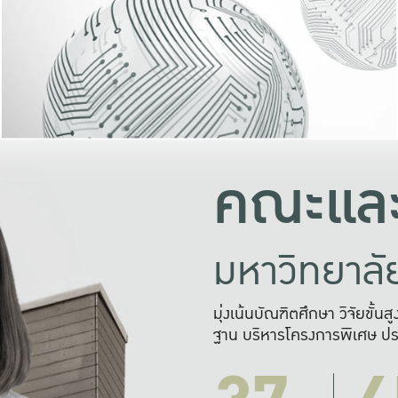
และความสุข
มองปัญหา
แก้ไขจากปั
และสร้างเครื
คณะและ
มหาวิทยาล
มุ่งเน้นบัณฑิตศึกษา วิจัยขั้น
ฐาน บริหารโครงการพิเศษ ปร