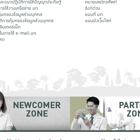
ะแนวปฏิบัติการใช้ปัญญาประดิษฐ์
หมายเลขโทรศัพท์
รใช้งานเครือข่าย มก.
ลิงก์ด่วน
้มครองข้อมูลส่วนบุคคล
แผนที่ มก.
ติการคุ้มครองข้อมูลส่วนบุคคล
แผนผังเว็บไซต์
้อินเตอร์เน็ต
ติในการใช้ e-mail มก.
สด
NEWCOMER
PART
ZONE
ZO
 เขตจตุจักร กรุงเทพฯ 10900
โทรศัพท์ +66 (0) 2942 8200-45