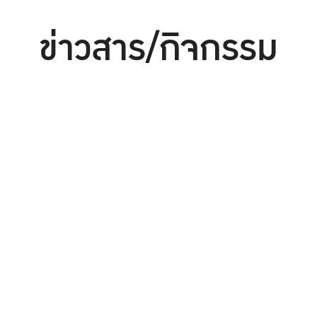
ข่าวสาร/กิจกรรม
ประชุม/สัมมนา/อบรม
การศึกษา
จัดซื้อจัดจ้าง