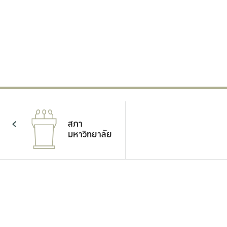
61,022
เปิดรับสมัครสอบ TOEFL ITP ศูนย์
สอบวิทยาเขตกำแพงแสน
เยี่ยมชมงา
วันเสาร์ที่ 2 ของทุกเดือน สถานที่จัดสอบ
อาคารศูนย์เรียนรวม วิทยาเขตกำแพงแสน
24 มิถุนายน 2569
สภา
มหาวิทยาลัย
แผน
ยุทธศาสตร์
และแผน
ปฏิบัติการ