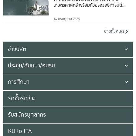
เกษตรศาสตร์ พร้อมด้วยรองอธิการบดีทั้ง
16 ท่าน
14 กรกฎาคม 2569
ข่าวทั้งหมด
ข่าวนิสิต
ประชุม/สัมมนา/อบรม
การศึกษา
จัดซื้อจัดจ้าง
รับสมัครบุคลากร
KU to ITA