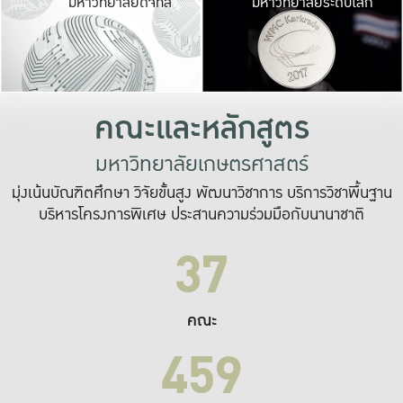
มหาวิทยาลัยดิจิทัล
มหาวิทยาลัยระดับโลก
เปลี่ยนแปลง และ
เพื่อทำงาน
ระบบสารสนเทศที่
คณะและหลักสูตร
มหาวิทยาลัยเกษตรศาสตร์
มุ่งเน้นบัณฑิตศึกษา วิจัยขั้นสูง พัฒนาวิชาการ บริการวิชาพื้นฐาน
บริหารโครงการพิเศษ ประสานความร่วมมือกับนานาชาติ
37
คณะ
459