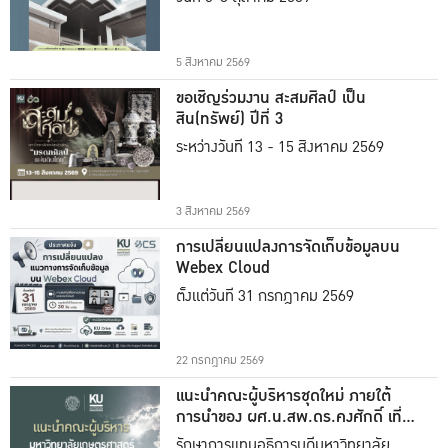
5 สิงหาคม 2569
ขอเชิญร่วมงาน สะสมศิลป์ เป็น
สิน(ทรัพย์) ปีที่ 3
ระหว่างวันที่ 13 - 15 สิงหาคม 2569
3 สิงหาคม 2569
การเปลี่ยนแปลงการจัดเก็บข้อมูลบน
Webex Cloud
ตั้งแต่วันที่ 31 กรกฎาคม 2569
22 กรกฎาคม 2569
แนะนำคณะผู้บริหารชุดใหม่ ภายใต้
การนำของ ผศ.น.สพ.ดร.คงศักดิ์ เที่ยง
ธรรม
รักษาการแทนอธิการบดีมหาวิทยาลัย