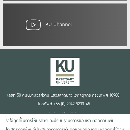
KU Channel
เลขที่ 50 ถนนงามวงศ์วาน แขวงลาดยาว เขตจตุจักร กรุงเทพฯ 10900
โทรศัพท์ +66 (0) 2942 8200-45
เงื่อนไขการใช้งานเว็บไซต์
เราใช้คุกกี้ในการให้บริการและปรับปรุงบริการของเรา ตลอดจนเพิ่ม
ข้อตกลงด้านสิทธิ์ใช้งาน
นโยบายความเป็นส่วนตัว
ประสิทธิภาพให้แก่ประสบการณ์การเรียกดูข้อมูลของคุณ หากคุณใช้งาน