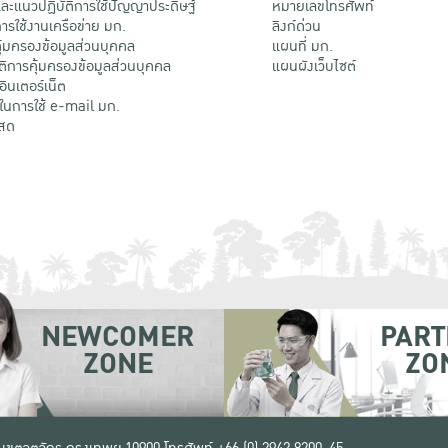
ะแนวปฏิบัติการใช้ปัญญาประดิษฐ์
หมายเลขโทรศัพท์
รใช้งานเครือข่าย มก.
ลิงก์ด่วน
้มครองข้อมูลส่วนบุคคล
แผนที่ มก.
ติการคุ้มครองข้อมูลส่วนบุคคล
แผนผังเว็บไซต์
้อินเตอร์เน็ต
ติในการใช้ e-mail มก.
สด
NEWCOMER
PART
ZONE
ZO
 เขตจตุจักร กรุงเทพฯ 10900
โทรศัพท์ +66 (0) 2942 8200-45