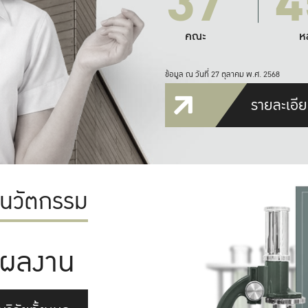
37
4
คณะ
ห
ข้อมูล ณ วันที่ 27 ตุลาคม พ.ศ. 2568
รายละเอีย
ะนวัตกรรม
ผลงาน