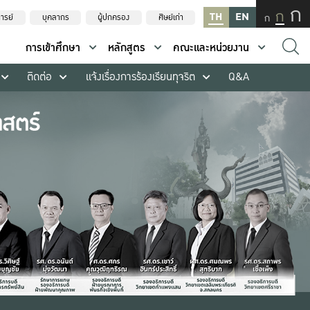
ก
ก
TH
EN
ก
ารย์
บุคลากร
ผู้ปกครอง
ศิษย์เก่า
การเข้าศึกษา
หลักสูตร
คณะและหน่วยงาน
ติดต่อ
แจ้งเรื่องการร้องเรียนทุจริต
Q&A