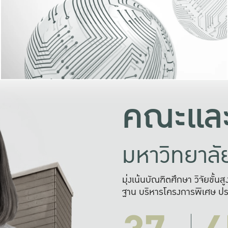
และความสุข
มองปัญหา
แก้ไขจากปั
และสร้างเครื
คณะและ
มหาวิทยาล
มุ่งเน้นบัณฑิตศึกษา วิจัยขั้น
ฐาน บริหารโครงการพิเศษ ปร