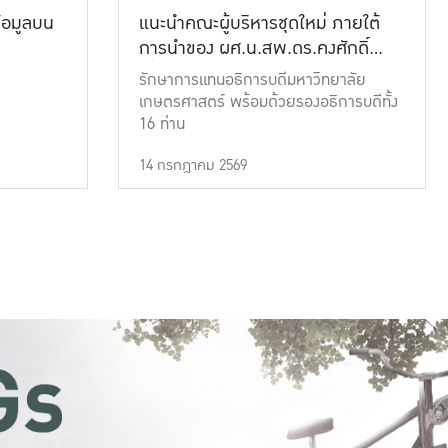
้อมูลบน
แนะนำคณะผู้บริหารชุดใหม่ ภายใต้
การนำของ ผศ.น.สพ.ดร.คงศักดิ์
เที่ยงธรรม
รักษาการแทนอธิการบดีมหาวิทยาลัย
เกษตรศาสตร์ พร้อมด้วยรองอธิการบดีทั้ง
16 ท่าน
14 กรกฎาคม 2569