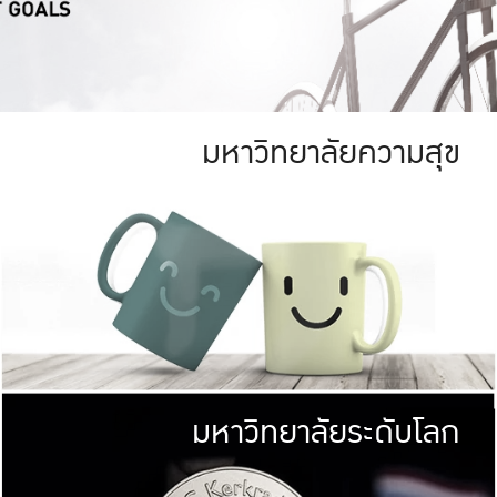
มหาวิทยาลัยความสุข
ย
สีเขียว
มหาวิทยาลัย
ก
สดใส หนาแน่น
ไม่ได้มีเป้าหมา
AN FOREST)
มหาวิทยาลัยชั้นนำทางด้านการว
ICULTURE)
แต่ KU มุ่งเน
าณ 1,400 ไร่
เพื่อสร้างคว
<< คลิก >>
ให้กับประชาชนใ
มหาวิทยาลัยระดับโลก
่อสังคม
มหาวิทยาลั
ามกินดีอยู่ดี
พร้อมที่จ