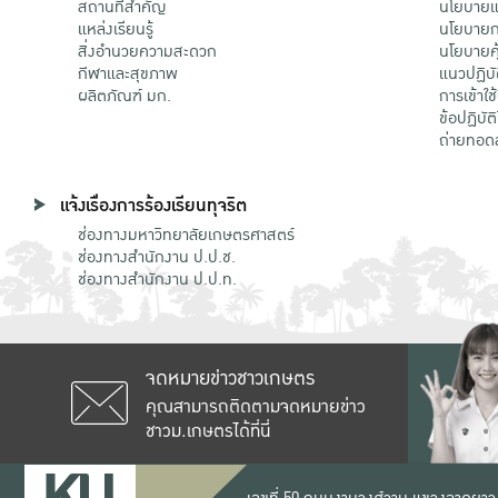
สถานที่สำคัญ
นโยบายแล
แหล่งเรียนรู้
นโยบายกา
สิ่งอำนวยความสะดวก
นโยบายคุ
กีฬาและสุขภาพ
แนวปฏิบั
ผลิตภัณฑ์ มก.
การเข้าใช
ข้อปฏิบั
ถ่ายทอด
แจ้งเรื่องการร้องเรียนทุจริต
ช่องทางมหาวิทยาลัยเกษตรศาสตร์
ช่องทางสำนักงาน ป.ป.ช.
ช่องทางสำนักงาน ป.ป.ท.
จดหมายข่าวชาวเกษตร
คุณสามารถติดตามจดหมายข่าว
ชาวม.เกษตรได้ที่นี่
เลขที่ 50 ถนนงามวงศ์วาน แขวงลาดยาว