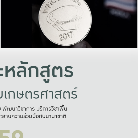
อย่างยั่งยืน
และผลักดันในการใช้ระบบส
ในภาพกว้าง
เพื่อการทำงานแบบ
ญหาจุดเล็กๆ
อข่ายขยายผล
สะดวก รวดเร
และนำไป
บริการด้าน AI อย
หลักสูตร
ัยเกษตรศาสตร์
สูง พัฒนาวิชาการ บริการวิชาพื้น
ะสานความร่วมมือกับนานาชาติ