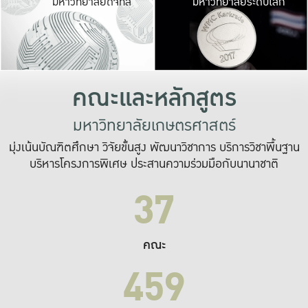
มหาวิทยาลัยดิจิทัล
มหาวิทยาลัยระดับโลก
เปลี่ยนแปลง และ
เพื่อทำงาน
ระบบสารสนเทศที่
คณะและหลักสูตร
มหาวิทยาลัยเกษตรศาสตร์
มุ่งเน้นบัณฑิตศึกษา วิจัยขั้นสูง พัฒนาวิชาการ บริการวิชาพื้นฐาน
บริหารโครงการพิเศษ ประสานความร่วมมือกับนานาชาติ
37
คณะ
459