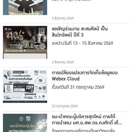
5 สิงหาคม 2569
ขอเชิญร่วมงาน สะสมศิลป์ เป็น
สิน(ทรัพย์) ปีที่ 3
ระหว่างวันที่ 13 - 15 สิงหาคม 2569
3 สิงหาคม 2569
การเปลี่ยนแปลงการจัดเก็บข้อมูลบน
Webex Cloud
ตั้งแต่วันที่ 31 กรกฎาคม 2569
22 กรกฎาคม 2569
แนะนำคณะผู้บริหารชุดใหม่ ภายใต้
การนำของ ผศ.น.สพ.ดร.คงศักดิ์ เที่ยง
ธรรม
รักษาการแทนอธิการบดีมหาวิทยาลัย