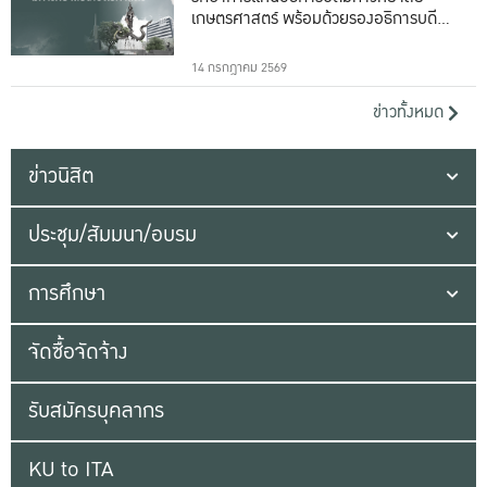
เกษตรศาสตร์ พร้อมด้วยรองอธิการบดีทั้ง
16 ท่าน
14 กรกฎาคม 2569
ข่าวทั้งหมด
ข่าวนิสิต
ประชุม/สัมมนา/อบรม
การศึกษา
จัดซื้อจัดจ้าง
รับสมัครบุคลากร
KU to ITA