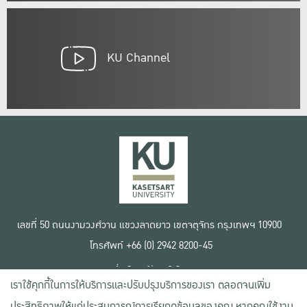
KU Channel
เลขที่ 50 ถนนงามวงศ์วาน แขวงลาดยาว เขตจตุจักร กรุงเทพฯ 10900
โทรศัพท์ +66 (0) 2942 8200-45
เงื่อนไขการใช้งานเว็บไซต์
เราใช้คุกกี้ในการให้บริการและปรับปรุงบริการของเรา ตลอดจนเพิ่ม
ข้อตกลงด้านสิทธิ์ใช้งาน
นโยบายความเป็นส่วนตัว
ประสิทธิภาพให้แก่ประสบการณ์การเรียกดูข้อมูลของคุณ หากคุณใช้งาน