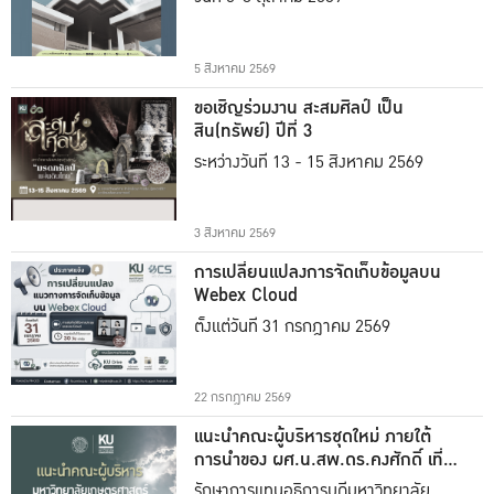
5 สิงหาคม 2569
ขอเชิญร่วมงาน สะสมศิลป์ เป็น
สิน(ทรัพย์) ปีที่ 3
ระหว่างวันที่ 13 - 15 สิงหาคม 2569
3 สิงหาคม 2569
การเปลี่ยนแปลงการจัดเก็บข้อมูลบน
Webex Cloud
ตั้งแต่วันที่ 31 กรกฎาคม 2569
22 กรกฎาคม 2569
แนะนำคณะผู้บริหารชุดใหม่ ภายใต้
การนำของ ผศ.น.สพ.ดร.คงศักดิ์ เที่ยง
ธรรม
รักษาการแทนอธิการบดีมหาวิทยาลัย