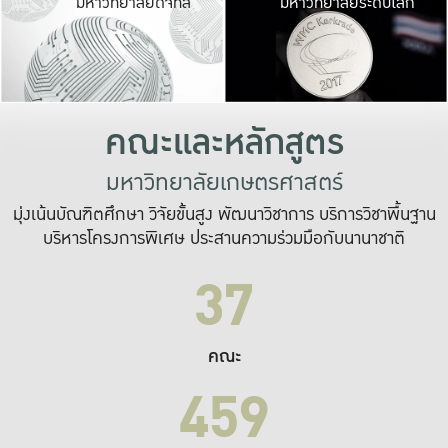
มหาวิทยาลัยดิจิทัล
มหาวิทยาลัยระดับโลก
เปลี่ยนแปลง และ
เพื่อทำงาน
ระบบสารสนเทศที่
คณะและหลักสูตร
มหาวิทยาลัยเกษตรศาสตร์
มุ่งเน้นบัณฑิตศึกษา วิจัยขั้นสูง พัฒนาวิชาการ บริการวิชาพื้นฐาน
บริหารโครงการพิเศษ ประสานความร่วมมือกับนานาชาติ
37
คณะ
459