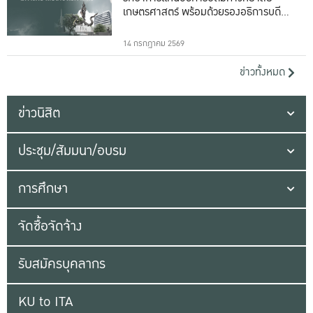
เกษตรศาสตร์ พร้อมด้วยรองอธิการบดีทั้ง
16 ท่าน
14 กรกฎาคม 2569
ข่าวทั้งหมด
ข่าวนิสิต
ประชุม/สัมมนา/อบรม
การศึกษา
จัดซื้อจัดจ้าง
รับสมัครบุคลากร
KU to ITA