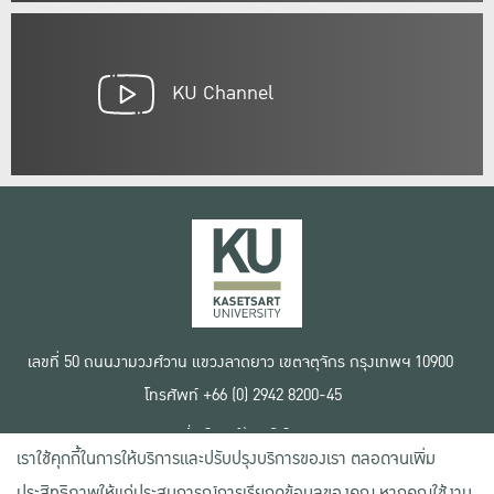
KU Channel
เลขที่ 50 ถนนงามวงศ์วาน แขวงลาดยาว เขตจตุจักร กรุงเทพฯ 10900
โทรศัพท์ +66 (0) 2942 8200-45
เงื่อนไขการใช้งานเว็บไซต์
เราใช้คุกกี้ในการให้บริการและปรับปรุงบริการของเรา ตลอดจนเพิ่ม
ข้อตกลงด้านสิทธิ์ใช้งาน
นโยบายความเป็นส่วนตัว
ประสิทธิภาพให้แก่ประสบการณ์การเรียกดูข้อมูลของคุณ หากคุณใช้งาน