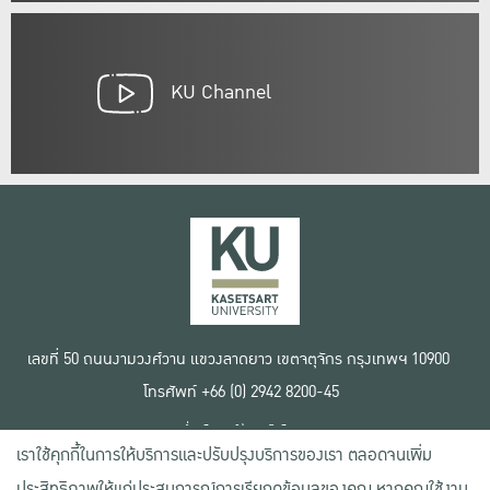
KU Channel
เลขที่ 50 ถนนงามวงศ์วาน แขวงลาดยาว เขตจตุจักร กรุงเทพฯ 10900
โทรศัพท์ +66 (0) 2942 8200-45
เงื่อนไขการใช้งานเว็บไซต์
เราใช้คุกกี้ในการให้บริการและปรับปรุงบริการของเรา ตลอดจนเพิ่ม
ข้อตกลงด้านสิทธิ์ใช้งาน
นโยบายความเป็นส่วนตัว
ประสิทธิภาพให้แก่ประสบการณ์การเรียกดูข้อมูลของคุณ หากคุณใช้งาน