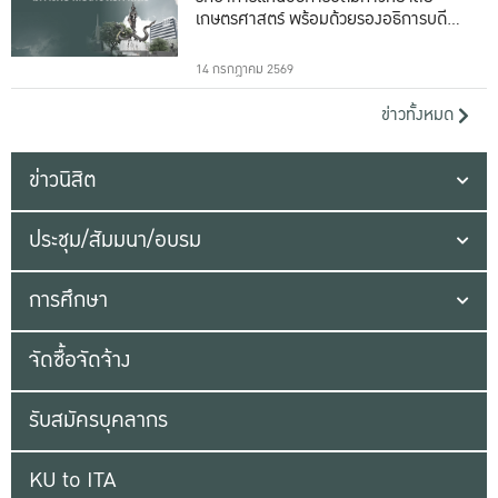
เกษตรศาสตร์ พร้อมด้วยรองอธิการบดีทั้ง
16 ท่าน
14 กรกฎาคม 2569
ข่าวทั้งหมด
ข่าวนิสิต
ประชุม/สัมมนา/อบรม
การศึกษา
จัดซื้อจัดจ้าง
รับสมัครบุคลากร
KU to ITA