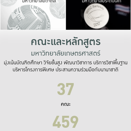
มหาวิทยาลัยดิจิทัล
มหาวิทยาลัยระดับโลก
เปลี่ยนแปลง และ
เพื่อทำงาน
ระบบสารสนเทศที่
คณะและหลักสูตร
มหาวิทยาลัยเกษตรศาสตร์
มุ่งเน้นบัณฑิตศึกษา วิจัยขั้นสูง พัฒนาวิชาการ บริการวิชาพื้นฐาน
บริหารโครงการพิเศษ ประสานความร่วมมือกับนานาชาติ
37
คณะ
459