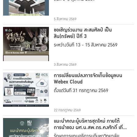
5 สิงหาคม 2569
ขอเชิญร่วมงาน สะสมศิลป์ เป็น
สิน(ทรัพย์) ปีที่ 3
ระหว่างวันที่ 13 - 15 สิงหาคม 2569
3 สิงหาคม 2569
การเปลี่ยนแปลงการจัดเก็บข้อมูลบน
Webex Cloud
ตั้งแต่วันที่ 31 กรกฎาคม 2569
22 กรกฎาคม 2569
แนะนำคณะผู้บริหารชุดใหม่ ภายใต้
การนำของ ผศ.น.สพ.ดร.คงศักดิ์ เที่ยง
ธรรม
รักษาการแทนอธิการบดีมหาวิทยาลัย