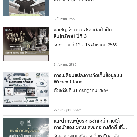
5 สิงหาคม 2569
ขอเชิญร่วมงาน สะสมศิลป์ เป็น
สิน(ทรัพย์) ปีที่ 3
ระหว่างวันที่ 13 - 15 สิงหาคม 2569
3 สิงหาคม 2569
การเปลี่ยนแปลงการจัดเก็บข้อมูลบน
Webex Cloud
ตั้งแต่วันที่ 31 กรกฎาคม 2569
22 กรกฎาคม 2569
แนะนำคณะผู้บริหารชุดใหม่ ภายใต้
การนำของ ผศ.น.สพ.ดร.คงศักดิ์ เที่ยง
ธรรม
รักษาการแทนอธิการบดีมหาวิทยาลัย