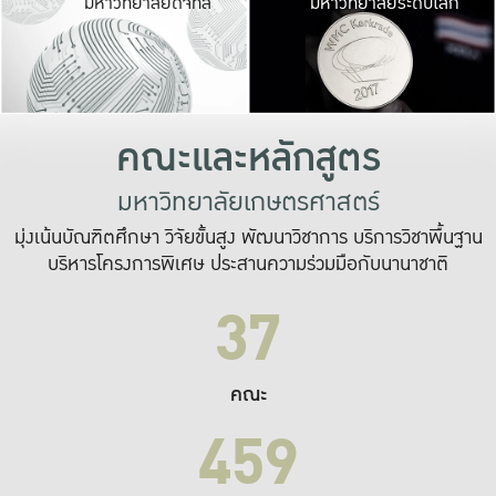
มหาวิทยาลัยดิจิทัล
มหาวิทยาลัยระดับโลก
เปลี่ยนแปลง และ
เพื่อทำงาน
ระบบสารสนเทศที่
คณะและหลักสูตร
มหาวิทยาลัยเกษตรศาสตร์
มุ่งเน้นบัณฑิตศึกษา วิจัยขั้นสูง พัฒนาวิชาการ บริการวิชาพื้นฐาน
บริหารโครงการพิเศษ ประสานความร่วมมือกับนานาชาติ
37
คณะ
459