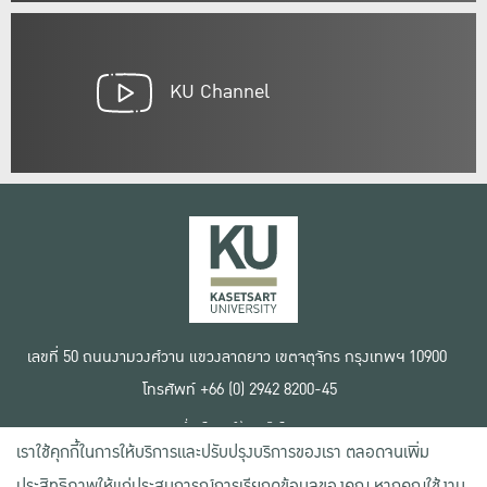
KU Channel
เลขที่ 50 ถนนงามวงศ์วาน แขวงลาดยาว เขตจตุจักร กรุงเทพฯ 10900
โทรศัพท์ +66 (0) 2942 8200-45
เงื่อนไขการใช้งานเว็บไซต์
เราใช้คุกกี้ในการให้บริการและปรับปรุงบริการของเรา ตลอดจนเพิ่ม
ข้อตกลงด้านสิทธิ์ใช้งาน
นโยบายความเป็นส่วนตัว
ประสิทธิภาพให้แก่ประสบการณ์การเรียกดูข้อมูลของคุณ หากคุณใช้งาน