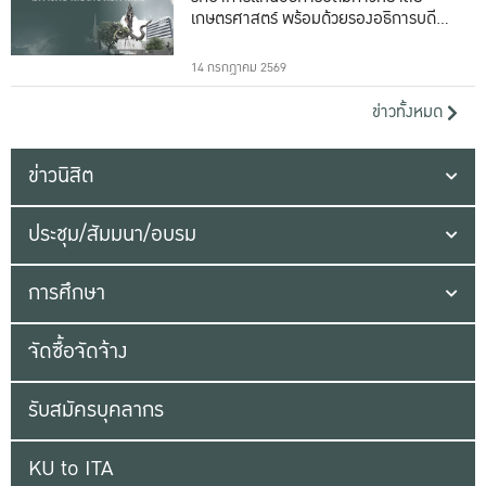
เกษตรศาสตร์ พร้อมด้วยรองอธิการบดีทั้ง
16 ท่าน
14 กรกฎาคม 2569
ข่าวทั้งหมด
ข่าวนิสิต
ประชุม/สัมมนา/อบรม
การศึกษา
จัดซื้อจัดจ้าง
รับสมัครบุคลากร
KU to ITA