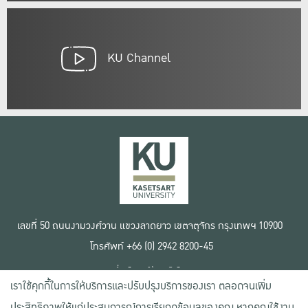
KU Channel
เลขที่ 50 ถนนงามวงศ์วาน แขวงลาดยาว เขตจตุจักร กรุงเทพฯ 10900
โทรศัพท์ +66 (0) 2942 8200-45
เงื่อนไขการใช้งานเว็บไซต์
เราใช้คุกกี้ในการให้บริการและปรับปรุงบริการของเรา ตลอดจนเพิ่ม
ข้อตกลงด้านสิทธิ์ใช้งาน
นโยบายความเป็นส่วนตัว
ประสิทธิภาพให้แก่ประสบการณ์การเรียกดูข้อมูลของคุณ หากคุณใช้งาน