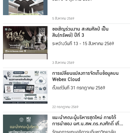
5 สิงหาคม 2569
ขอเชิญร่วมงาน สะสมศิลป์ เป็น
สิน(ทรัพย์) ปีที่ 3
ระหว่างวันที่ 13 - 15 สิงหาคม 2569
3 สิงหาคม 2569
การเปลี่ยนแปลงการจัดเก็บข้อมูลบน
Webex Cloud
ตั้งแต่วันที่ 31 กรกฎาคม 2569
22 กรกฎาคม 2569
แนะนำคณะผู้บริหารชุดใหม่ ภายใต้
การนำของ ผศ.น.สพ.ดร.คงศักดิ์ เที่ยง
ธรรม
รักษาการแทนอธิการบดีมหาวิทยาลัย