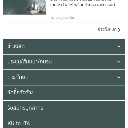
เกษตรศาสตร์ พร้อมด้วยรองอธิการบดีทั้ง
16 ท่าน
14 กรกฎาคม 2569
ข่าวทั้งหมด
ข่าวนิสิต
ประชุม/สัมมนา/อบรม
การศึกษา
จัดซื้อจัดจ้าง
รับสมัครบุคลากร
KU to ITA