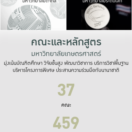
มหาวิทยาลัยดิจิทัล
มหาวิทยาลัยระดับโลก
เปลี่ยนแปลง และ
เพื่อทำงาน
ระบบสารสนเทศที่
คณะและหลักสูตร
มหาวิทยาลัยเกษตรศาสตร์
มุ่งเน้นบัณฑิตศึกษา วิจัยขั้นสูง พัฒนาวิชาการ บริการวิชาพื้นฐาน
บริหารโครงการพิเศษ ประสานความร่วมมือกับนานาชาติ
37
คณะ
459