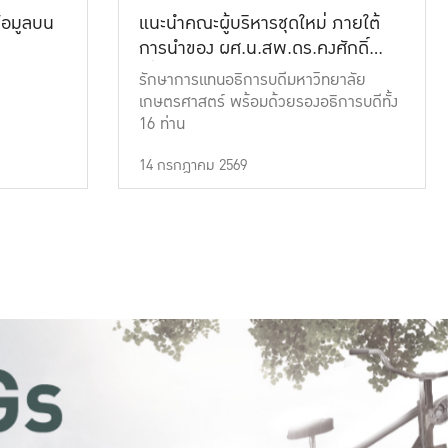
้อมูลบน
แนะนำคณะผู้บริหารชุดใหม่ ภายใต้
การนำของ ผศ.น.สพ.ดร.คงศักดิ์
เที่ยงธรรม
รักษาการแทนอธิการบดีมหาวิทยาลัย
เกษตรศาสตร์ พร้อมด้วยรองอธิการบดีทั้ง
16 ท่าน
14 กรกฎาคม 2569