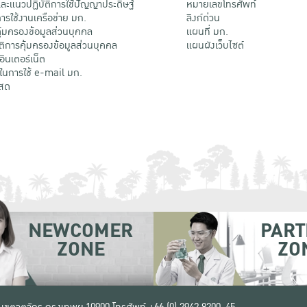
ะแนวปฏิบัติการใช้ปัญญาประดิษฐ์
หมายเลขโทรศัพท์
รใช้งานเครือข่าย มก.
ลิงก์ด่วน
้มครองข้อมูลส่วนบุคคล
แผนที่ มก.
ติการคุ้มครองข้อมูลส่วนบุคคล
แผนผังเว็บไซต์
้อินเตอร์เน็ต
ติในการใช้ e-mail มก.
สด
NEWCOMER
PART
ZONE
ZO
 เขตจตุจักร กรุงเทพฯ 10900
โทรศัพท์ +66 (0) 2942 8200-45