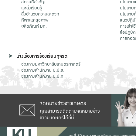
สถานที่สำคัญ
นโยบายแล
แหล่งเรียนรู้
นโยบายกา
สิ่งอำนวยความสะดวก
นโยบายคุ
กีฬาและสุขภาพ
แนวปฏิบั
ผลิตภัณฑ์ มก.
การเข้าใช
ข้อปฏิบั
ถ่ายทอด
แจ้งเรื่องการร้องเรียนทุจริต
ช่องทางมหาวิทยาลัยเกษตรศาสตร์
ช่องทางสำนักงาน ป.ป.ช.
ช่องทางสำนักงาน ป.ป.ท.
จดหมายข่าวชาวเกษตร
คุณสามารถติดตามจดหมายข่าว
ชาวม.เกษตรได้ที่นี่
เลขที่ 50 ถนนงามวงศ์วาน แขวงลาดยาว