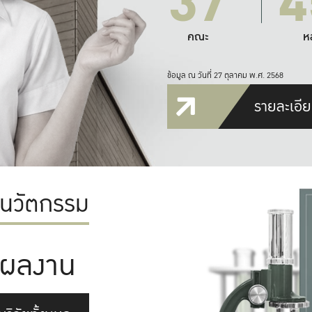
37
4
คณะ
ห
ข้อมูล ณ วันที่ 27 ตุลาคม พ.ศ. 2568
รายละเอีย
ะนวัตกรรม
ผลงาน