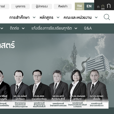
ก
ก
TH
EN
ก
ารย์
บุคลากร
ผู้ปกครอง
ศิษย์เก่า
การเข้าศึกษา
หลักสูตร
คณะและหน่วยงาน
ติดต่อ
แจ้งเรื่องการร้องเรียนทุจริต
Q&A