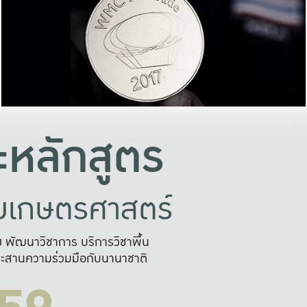
อย่างยั่งยืน
และผลักดันในการใช้ระบบส
ในภาพกว้าง
เพื่อการทำงานแบบ
ญหาจุดเล็กๆ
อข่ายขยายผล
สะดวก รวดเร
และนำไป
บริการด้าน AI อย
หลักสูตร
ัยเกษตรศาสตร์
สูง พัฒนาวิชาการ บริการวิชาพื้น
ะสานความร่วมมือกับนานาชาติ