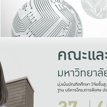
และความสุข
มองปัญหา
แก้ไขจากปั
และสร้างเครื
คณะและ
มหาวิทยาล
มุ่งเน้นบัณฑิตศึกษา วิจัยขั้น
ฐาน บริหารโครงการพิเศษ ปร