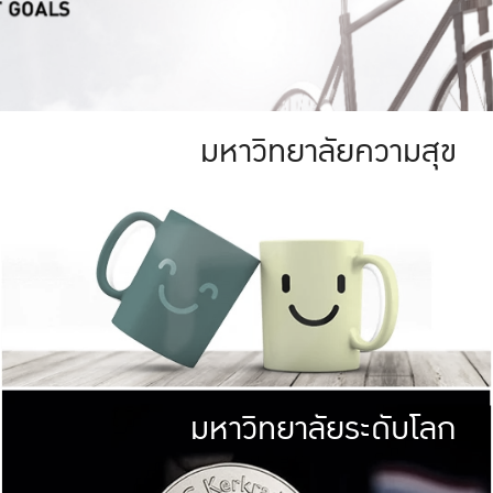
มหาวิทยาลัยความสุข
ย
สีเขียว
มหาวิทยาลัย
ก
สดใส หนาแน่น
ไม่ได้มีเป้าหมา
AN FOREST)
มหาวิทยาลัยชั้นนำทางด้านการว
ICULTURE)
แต่ KU มุ่งเน
าณ 1,400 ไร่
เพื่อสร้างคว
<< คลิก >>
ให้กับประชาชนใ
มหาวิทยาลัยระดับโลก
่อสังคม
มหาวิทยาลั
ามกินดีอยู่ดี
พร้อมที่จ