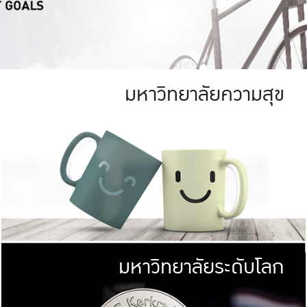
มหาวิทยาลัยความสุข
ย
สีเขียว
มหาวิทยาลัย
ก
สดใส หนาแน่น
ไม่ได้มีเป้าหมา
AN FOREST)
มหาวิทยาลัยชั้นนำทางด้านการว
ICULTURE)
แต่ KU มุ่งเน
าณ 1,400 ไร่
เพื่อสร้างคว
<< คลิก >>
ให้กับประชาชนใ
มหาวิทยาลัยระดับโลก
่อสังคม
มหาวิทยาลั
ามกินดีอยู่ดี
พร้อมที่จ