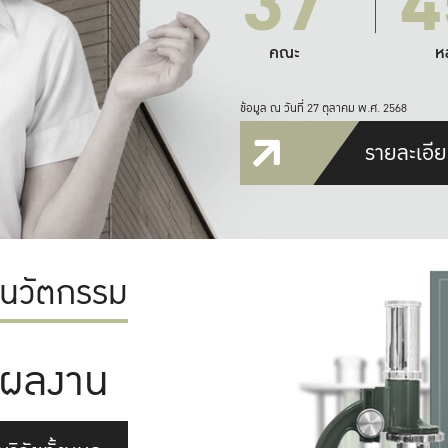
37
4
คณะ
ห
ข้อมูล ณ วันที่ 27 ตุลาคม พ.ศ. 2568
รายละเอีย
ะนวัตกรรม
ผลงาน