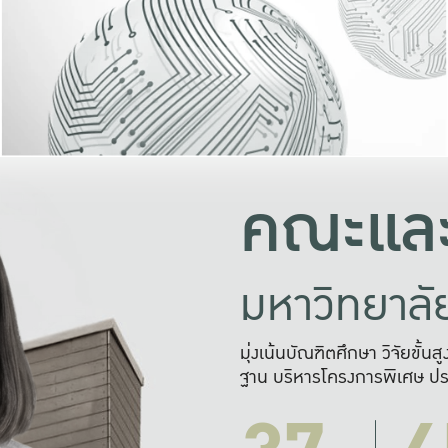
และความสุข
มองปัญหา
แก้ไขจากปั
และสร้างเครื
คณะและ
มหาวิทยาล
มุ่งเน้นบัณฑิตศึกษา วิจัยขั้น
ฐาน บริหารโครงการพิเศษ ปร