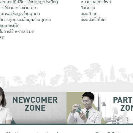
ะแนวปฏิบัติการใช้ปัญญาประดิษฐ์
หมายเลขโทรศัพท์
รใช้งานเครือข่าย มก.
ลิงก์ด่วน
้มครองข้อมูลส่วนบุคคล
แผนที่ มก.
ติการคุ้มครองข้อมูลส่วนบุคคล
แผนผังเว็บไซต์
้อินเตอร์เน็ต
ติในการใช้ e-mail มก.
สด
NEWCOMER
PART
ZONE
ZO
 เขตจตุจักร กรุงเทพฯ 10900
โทรศัพท์ +66 (0) 2942 8200-45