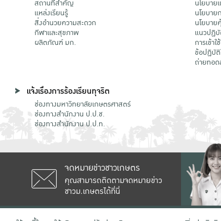
สถานที่สำคัญ
นโยบายแล
แหล่งเรียนรู้
นโยบายกา
สิ่งอำนวยความสะดวก
นโยบายคุ
กีฬาและสุขภาพ
แนวปฏิบั
ผลิตภัณฑ์ มก.
การเข้าใช
ข้อปฏิบั
ถ่ายทอด
แจ้งเรื่องการร้องเรียนทุจริต
ช่องทางมหาวิทยาลัยเกษตรศาสตร์
ช่องทางสำนักงาน ป.ป.ช.
ช่องทางสำนักงาน ป.ป.ท.
จดหมายข่าวชาวเกษตร
คุณสามารถติดตามจดหมายข่าว
ชาวม.เกษตรได้ที่นี่
เลขที่ 50 ถนนงามวงศ์วาน แขวงลาดยาว