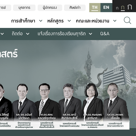
ก
ก
TH
EN
ก
ารย์
บุคลากร
ผู้ปกครอง
ศิษย์เก่า
การเข้าศึกษา
หลักสูตร
คณะและหน่วยงาน
ติดต่อ
แจ้งเรื่องการร้องเรียนทุจริต
Q&A