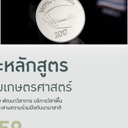
อย่างยั่งยืน
และผลักดันในการใช้ระบบส
ในภาพกว้าง
เพื่อการทำงานแบบ
ญหาจุดเล็กๆ
อข่ายขยายผล
สะดวก รวดเร
และนำไป
บริการด้าน AI อย
หลักสูตร
ัยเกษตรศาสตร์
สูง พัฒนาวิชาการ บริการวิชาพื้น
ะสานความร่วมมือกับนานาชาติ