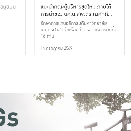
้อมูลบน
แนะนำคณะผู้บริหารชุดใหม่ ภายใต้
การนำของ ผศ.น.สพ.ดร.คงศักดิ์
เที่ยงธรรม
รักษาการแทนอธิการบดีมหาวิทยาลัย
เกษตรศาสตร์ พร้อมด้วยรองอธิการบดีทั้ง
16 ท่าน
14 กรกฎาคม 2569