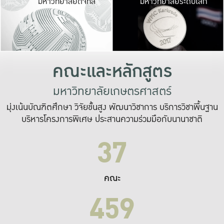
มหาวิทยาลัยดิจิทัล
มหาวิทยาลัยระดับโลก
เปลี่ยนแปลง และ
เพื่อทำงาน
ระบบสารสนเทศที่
คณะและหลักสูตร
มหาวิทยาลัยเกษตรศาสตร์
มุ่งเน้นบัณฑิตศึกษา วิจัยขั้นสูง พัฒนาวิชาการ บริการวิชาพื้นฐาน
บริหารโครงการพิเศษ ประสานความร่วมมือกับนานาชาติ
37
คณะ
459