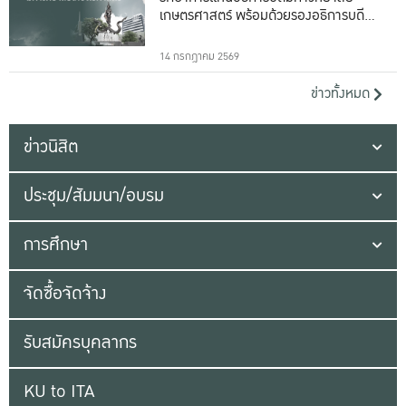
เกษตรศาสตร์ พร้อมด้วยรองอธิการบดีทั้ง
16 ท่าน
14 กรกฎาคม 2569
ข่าวทั้งหมด
ข่าวนิสิต
ประชุม/สัมมนา/อบรม
การศึกษา
จัดซื้อจัดจ้าง
รับสมัครบุคลากร
KU to ITA