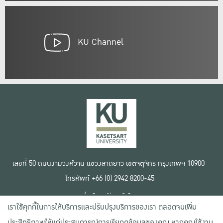
KU Channel
เลขที่ 50 ถนนงามวงศ์วาน แขวงลาดยาว เขตจตุจักร กรุงเทพฯ 10900
โทรศัพท์ +66 (0) 2942 8200-45
เงื่อนไขการใช้งานเว็บไซต์
เราใช้คุกกี้ในการให้บริการและปรับปรุงบริการของเรา ตลอดจนเพิ่ม
ข้อตกลงด้านสิทธิ์ใช้งาน
นโยบายความเป็นส่วนตัว
ประสิทธิภาพให้แก่ประสบการณ์การเรียกดูข้อมูลของคุณ หากคุณใช้งาน