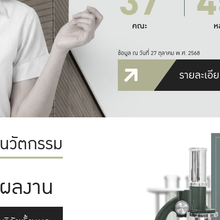
37
4
คณะ
ห
ข้อมูล ณ วันที่ 27 ตุลาคม พ.ศ. 2568
รายละเอีย
ะนวัตกรรม
ผลงาน