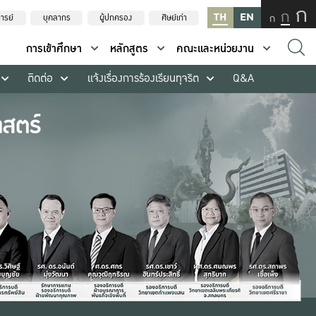
ก
ก
TH
EN
ก
ารย์
บุคลากร
ผู้ปกครอง
ศิษย์เก่า
การเข้าศึกษา
หลักสูตร
คณะและหน่วยงาน
ติดต่อ
แจ้งเรื่องการร้องเรียนทุจริต
Q&A