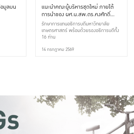
้อมูลบน
แนะนำคณะผู้บริหารชุดใหม่ ภายใต้
การนำของ ผศ.น.สพ.ดร.คงศักดิ์
เที่ยงธรรม
รักษาการแทนอธิการบดีมหาวิทยาลัย
เกษตรศาสตร์ พร้อมด้วยรองอธิการบดีทั้ง
16 ท่าน
14 กรกฎาคม 2569