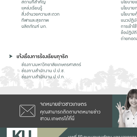
สถานที่สำคัญ
นโยบายแล
แหล่งเรียนรู้
นโยบายกา
สิ่งอำนวยความสะดวก
นโยบายคุ
กีฬาและสุขภาพ
แนวปฏิบั
ผลิตภัณฑ์ มก.
การเข้าใช
ข้อปฏิบั
ถ่ายทอด
แจ้งเรื่องการร้องเรียนทุจริต
ช่องทางมหาวิทยาลัยเกษตรศาสตร์
ช่องทางสำนักงาน ป.ป.ช.
ช่องทางสำนักงาน ป.ป.ท.
จดหมายข่าวชาวเกษตร
คุณสามารถติดตามจดหมายข่าว
ชาวม.เกษตรได้ที่นี่
เลขที่ 50 ถนนงามวงศ์วาน แขวงลาดยาว