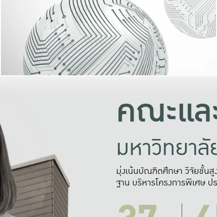
และความสุข
มองปัญหา
แก้ไขจากปั
และสร้างเครื
คณะและ
มหาวิทยาล
มุ่งเน้นบัณฑิตศึกษา วิจัยขั้น
ฐาน บริหารโครงการพิเศษ ปร