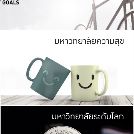
มหาวิทยาลัยความสุข
ย
สีเขียว
มหาวิทยาลัย
ก
สดใส หนาแน่น
ไม่ได้มีเป้าหมา
AN FOREST)
มหาวิทยาลัยชั้นนำทางด้านการว
ICULTURE)
แต่ KU มุ่งเน
าณ 1,400 ไร่
เพื่อสร้างคว
<< คลิก >>
ให้กับประชาชนใ
มหาวิทยาลัยระดับโลก
่อสังคม
มหาวิทยาลั
ามกินดีอยู่ดี
พร้อมที่จ