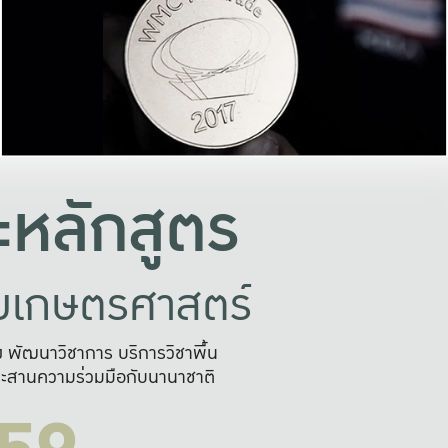
อย่างยั่งยืน
และผลักดันในการใช้ระบบส
ในภาพกว้าง
เพื่อการทำงานแบบ
ญหาจุดเล็กๆ
อข่ายขยายผล
สะดวก รวดเร
และนำไป
บริการด้าน AI อย
หลักสูตร
ัยเกษตรศาสตร์
สูง พัฒนาวิชาการ บริการวิชาพื้น
ะสานความร่วมมือกับนานาชาติ