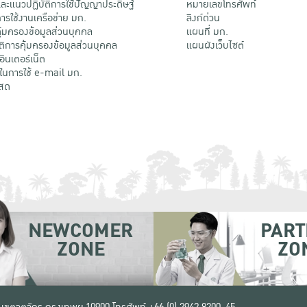
ะแนวปฏิบัติการใช้ปัญญาประดิษฐ์
หมายเลขโทรศัพท์
รใช้งานเครือข่าย มก.
ลิงก์ด่วน
้มครองข้อมูลส่วนบุคคล
แผนที่ มก.
ติการคุ้มครองข้อมูลส่วนบุคคล
แผนผังเว็บไซต์
้อินเตอร์เน็ต
ติในการใช้ e-mail มก.
สด
NEWCOMER
PART
ZONE
ZO
 เขตจตุจักร กรุงเทพฯ 10900
โทรศัพท์ +66 (0) 2942 8200-45