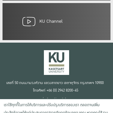
KU Channel
เลขที่ 50 ถนนงามวงศ์วาน แขวงลาดยาว เขตจตุจักร กรุงเทพฯ 10900
โทรศัพท์ +66 (0) 2942 8200-45
เงื่อนไขการใช้งานเว็บไซต์
เราใช้คุกกี้ในการให้บริการและปรับปรุงบริการของเรา ตลอดจนเพิ่ม
ข้อตกลงด้านสิทธิ์ใช้งาน
นโยบายความเป็นส่วนตัว
ประสิทธิภาพให้แก่ประสบการณ์การเรียกดูข้อมูลของคุณ หากคุณใช้งาน