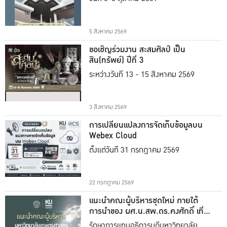
5 สิงหาคม 2569
ขอเชิญร่วมงาน สะสมศิลป์ เป็น
สิน(ทรัพย์) ปีที่ 3
ระหว่างวันที่ 13 - 15 สิงหาคม 2569
3 สิงหาคม 2569
การเปลี่ยนแปลงการจัดเก็บข้อมูลบน
Webex Cloud
ตั้งแต่วันที่ 31 กรกฎาคม 2569
22 กรกฎาคม 2569
แนะนำคณะผู้บริหารชุดใหม่ ภายใต้
การนำของ ผศ.น.สพ.ดร.คงศักดิ์ เที่ยง
ธรรม
รักษาการแทนอธิการบดีมหาวิทยาลัย