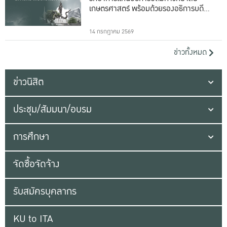
เกษตรศาสตร์ พร้อมด้วยรองอธิการบดีทั้ง
16 ท่าน
14 กรกฎาคม 2569
ข่าวทั้งหมด
ข่าวนิสิต
ประชุม/สัมมนา/อบรม
การศึกษา
จัดซื้อจัดจ้าง
รับสมัครบุคลากร
KU to ITA