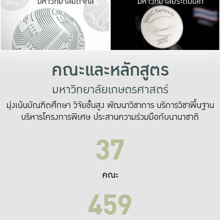
มหาวิทยาลัยดิจิทัล
มหาวิทยาลัยระดับโลก
เปลี่ยนแปลง และ
เพื่อทำงาน
ระบบสารสนเทศที่
คณะและหลักสูตร
มหาวิทยาลัยเกษตรศาสตร์
มุ่งเน้นบัณฑิตศึกษา วิจัยขั้นสูง พัฒนาวิชาการ บริการวิชาพื้นฐาน
บริหารโครงการพิเศษ ประสานความร่วมมือกับนานาชาติ
37
คณะ
459