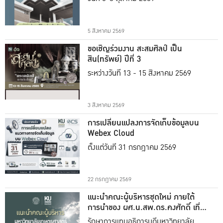
5 สิงหาคม 2569
ขอเชิญร่วมงาน สะสมศิลป์ เป็น
สิน(ทรัพย์) ปีที่ 3
ระหว่างวันที่ 13 - 15 สิงหาคม 2569
3 สิงหาคม 2569
การเปลี่ยนแปลงการจัดเก็บข้อมูลบน
Webex Cloud
ตั้งแต่วันที่ 31 กรกฎาคม 2569
22 กรกฎาคม 2569
แนะนำคณะผู้บริหารชุดใหม่ ภายใต้
การนำของ ผศ.น.สพ.ดร.คงศักดิ์ เที่ยง
ธรรม
รักษาการแทนอธิการบดีมหาวิทยาลัย