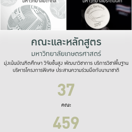
มหาวิทยาลัยดิจิทัล
มหาวิทยาลัยระดับโลก
เปลี่ยนแปลง และ
เพื่อทำงาน
ระบบสารสนเทศที่
คณะและหลักสูตร
มหาวิทยาลัยเกษตรศาสตร์
มุ่งเน้นบัณฑิตศึกษา วิจัยขั้นสูง พัฒนาวิชาการ บริการวิชาพื้นฐาน
บริหารโครงการพิเศษ ประสานความร่วมมือกับนานาชาติ
37
คณะ
459