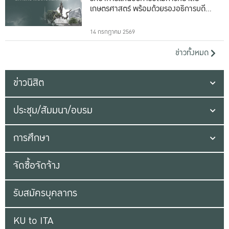
เกษตรศาสตร์ พร้อมด้วยรองอธิการบดีทั้ง
16 ท่าน
14 กรกฎาคม 2569
ข่าวทั้งหมด
ข่าวนิสิต
ประชุม/สัมมนา/อบรม
การศึกษา
จัดซื้อจัดจ้าง
รับสมัครบุคลากร
KU to ITA