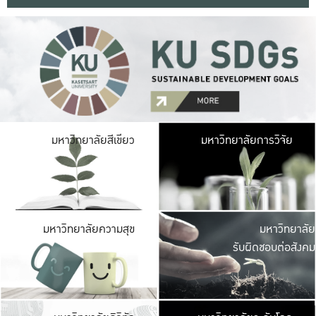
มหาวิ
มหาวิทยาลัยสีเขียว
มหาวิทยาลัยการวิจัย
มีพื้นที่เขียวสดใส 
เป็นป่าในเมือง เกษตร
มหาวิ
มหาวิทยาลัยความสุข
มหาวิทยาลัย
ค
รับผิดชอบต่อสังคม
เปิดประส
และพบเรื่องราวใหม่
มหาวิ