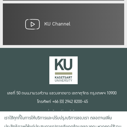
KU Channel
เลขที่ 50 ถนนงามวงศ์วาน แขวงลาดยาว เขตจตุจักร กรุงเทพฯ 10900
โทรศัพท์ +66 (0) 2942 8200-45
เงื่อนไขการใช้งานเว็บไซต์
เราใช้คุกกี้ในการให้บริการและปรับปรุงบริการของเรา ตลอดจนเพิ่ม
ข้อตกลงด้านสิทธิ์ใช้งาน
นโยบายความเป็นส่วนตัว
ประสิทธิภาพให้แก่ประสบการณ์การเรียกดูข้อมูลของคุณ หากคุณใช้งาน