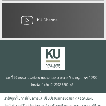
KU Channel
เลขที่ 50 ถนนงามวงศ์วาน แขวงลาดยาว เขตจตุจักร กรุงเทพฯ 10900
โทรศัพท์ +66 (0) 2942 8200-45
เงื่อนไขการใช้งานเว็บไซต์
เราใช้คุกกี้ในการให้บริการและปรับปรุงบริการของเรา ตลอดจนเพิ่ม
ข้อตกลงด้านสิทธิ์ใช้งาน
นโยบายความเป็นส่วนตัว
ประสิทธิภาพให้แก่ประสบการณ์การเรียกดูข้อมูลของคุณ หากคุณใช้งาน