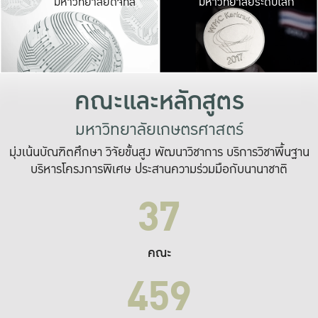
มหาวิทยาลัยดิจิทัล
มหาวิทยาลัยระดับโลก
เปลี่ยนแปลง และ
เพื่อทำงาน
ระบบสารสนเทศที่
คณะและหลักสูตร
มหาวิทยาลัยเกษตรศาสตร์
มุ่งเน้นบัณฑิตศึกษา วิจัยขั้นสูง พัฒนาวิชาการ บริการวิชาพื้นฐาน
บริหารโครงการพิเศษ ประสานความร่วมมือกับนานาชาติ
37
คณะ
459