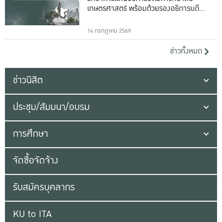
เกษตรศาสตร์ พร้อมด้วยรองอธิการบดีทั้ง
16 ท่าน
14 กรกฎาคม 2569
ข่าวทั้งหมด
ข่าวนิสิต
ประชุม/สัมมนา/อบรม
การศึกษา
จัดซื้อจัดจ้าง
รับสมัครบุคลากร
KU to ITA