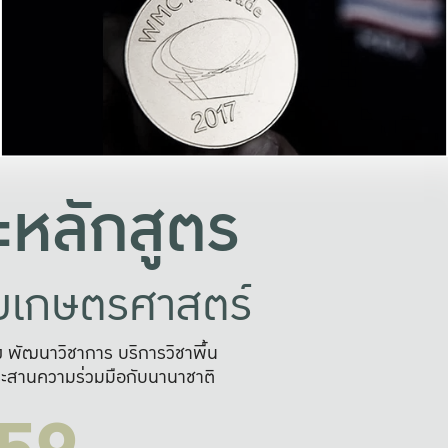
อย่างยั่งยืน
และผลักดันในการใช้ระบบส
ในภาพกว้าง
เพื่อการทำงานแบบ
ญหาจุดเล็กๆ
อข่ายขยายผล
สะดวก รวดเร
และนำไป
บริการด้าน AI อย
หลักสูตร
ัยเกษตรศาสตร์
สูง พัฒนาวิชาการ บริการวิชาพื้น
ะสานความร่วมมือกับนานาชาติ