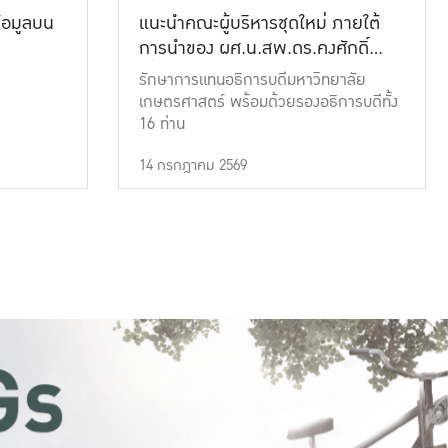
้อมูลบน
แนะนำคณะผู้บริหารชุดใหม่ ภายใต้
การนำของ ผศ.น.สพ.ดร.คงศักดิ์
เที่ยงธรรม
รักษาการแทนอธิการบดีมหาวิทยาลัย
เกษตรศาสตร์ พร้อมด้วยรองอธิการบดีทั้ง
16 ท่าน
14 กรกฎาคม 2569