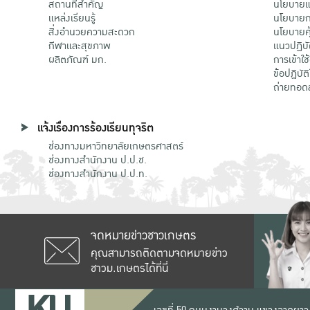
สถานที่สำคัญ
นโยบายแล
แหล่งเรียนรู้
นโยบายกา
สิ่งอำนวยความสะดวก
นโยบายคุ
กีฬาและสุขภาพ
แนวปฏิบั
ผลิตภัณฑ์ มก.
การเข้าใช
ข้อปฏิบั
ถ่ายทอด
แจ้งเรื่องการร้องเรียนทุจริต
ช่องทางมหาวิทยาลัยเกษตรศาสตร์
ช่องทางสำนักงาน ป.ป.ช.
ช่องทางสำนักงาน ป.ป.ท.
จดหมายข่าวชาวเกษตร
คุณสามารถติดตามจดหมายข่าว
ชาวม.เกษตรได้ที่นี่
เลขที่ 50 ถนนงามวงศ์วาน แขวงลาดยาว