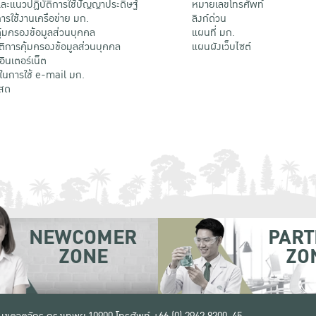
ะแนวปฏิบัติการใช้ปัญญาประดิษฐ์
หมายเลขโทรศัพท์
รใช้งานเครือข่าย มก.
ลิงก์ด่วน
้มครองข้อมูลส่วนบุคคล
แผนที่ มก.
ติการคุ้มครองข้อมูลส่วนบุคคล
แผนผังเว็บไซต์
้อินเตอร์เน็ต
ติในการใช้ e-mail มก.
สด
NEWCOMER
PART
ZONE
ZO
 เขตจตุจักร กรุงเทพฯ 10900
โทรศัพท์ +66 (0) 2942 8200-45