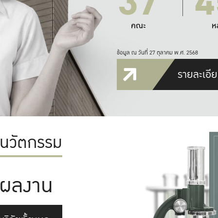
37
4
คณะ
ห
ข้อมูล ณ วันที่ 27 ตุลาคม พ.ศ. 2568
รายละเอีย
ะนวัตกรรม
ผลงาน