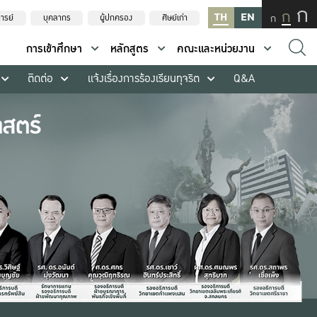
ก
ก
TH
EN
ก
ารย์
บุคลากร
ผู้ปกครอง
ศิษย์เก่า
การเข้าศึกษา
หลักสูตร
คณะและหน่วยงาน
ติดต่อ
แจ้งเรื่องการร้องเรียนทุจริต
Q&A