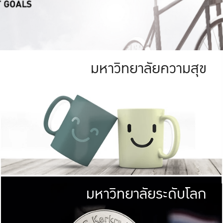
มหาวิทยาลัยความสุข
ย
สีเขียว
มหาวิทยาลัย
ก
สดใส หนาแน่น
ไม่ได้มีเป้าหมา
AN FOREST)
มหาวิทยาลัยชั้นนำทางด้านการว
ICULTURE)
แต่ KU มุ่งเน
าณ 1,400 ไร่
เพื่อสร้างคว
<< คลิก >>
ให้กับประชาชนใ
มหาวิทยาลัยระดับโลก
่อสังคม
มหาวิทยาลั
ามกินดีอยู่ดี
พร้อมที่จ