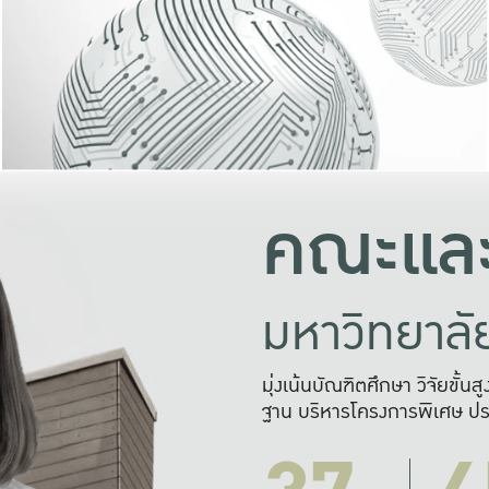
และความสุข
มองปัญหา
แก้ไขจากปั
และสร้างเครื
คณะและ
มหาวิทยาล
มุ่งเน้นบัณฑิตศึกษา วิจัยขั้น
ฐาน บริหารโครงการพิเศษ ปร