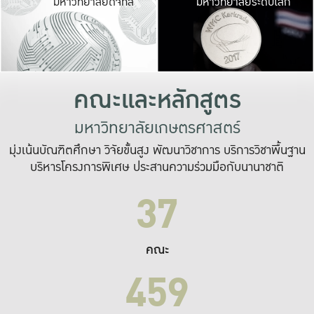
มหาวิทยาลัยดิจิทัล
มหาวิทยาลัยระดับโลก
เปลี่ยนแปลง และ
เพื่อทำงาน
ระบบสารสนเทศที่
คณะและหลักสูตร
มหาวิทยาลัยเกษตรศาสตร์
มุ่งเน้นบัณฑิตศึกษา วิจัยขั้นสูง พัฒนาวิชาการ บริการวิชาพื้นฐาน
บริหารโครงการพิเศษ ประสานความร่วมมือกับนานาชาติ
37
คณะ
459