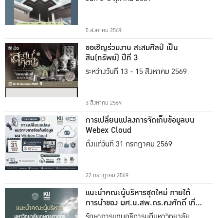
5 สิงหาคม 2569
ขอเชิญร่วมงาน สะสมศิลป์ เป็น
สิน(ทรัพย์) ปีที่ 3
ระหว่างวันที่ 13 - 15 สิงหาคม 2569
3 สิงหาคม 2569
การเปลี่ยนแปลงการจัดเก็บข้อมูลบน
Webex Cloud
ตั้งแต่วันที่ 31 กรกฎาคม 2569
22 กรกฎาคม 2569
แนะนำคณะผู้บริหารชุดใหม่ ภายใต้
การนำของ ผศ.น.สพ.ดร.คงศักดิ์ เที่ยง
ธรรม
รักษาการแทนอธิการบดีมหาวิทยาลัย