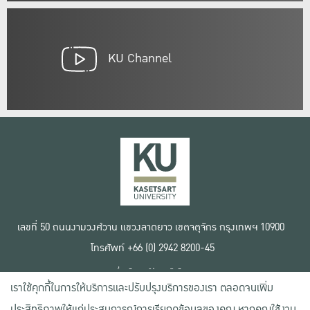
KU Channel
เลขที่ 50 ถนนงามวงศ์วาน แขวงลาดยาว เขตจตุจักร กรุงเทพฯ 10900
โทรศัพท์ +66 (0) 2942 8200-45
เงื่อนไขการใช้งานเว็บไซต์
เราใช้คุกกี้ในการให้บริการและปรับปรุงบริการของเรา ตลอดจนเพิ่ม
ข้อตกลงด้านสิทธิ์ใช้งาน
นโยบายความเป็นส่วนตัว
ประสิทธิภาพให้แก่ประสบการณ์การเรียกดูข้อมูลของคุณ หากคุณใช้งาน