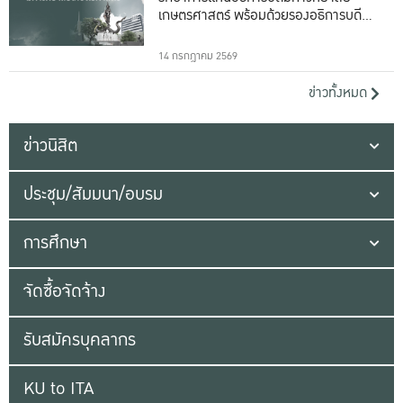
เกษตรศาสตร์ พร้อมด้วยรองอธิการบดีทั้ง
16 ท่าน
14 กรกฎาคม 2569
ข่าวทั้งหมด
ข่าวนิสิต
ประชุม/สัมมนา/อบรม
การศึกษา
จัดซื้อจัดจ้าง
รับสมัครบุคลากร
KU to ITA